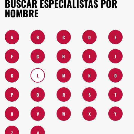
BUSCAR ESPECIALISTAS POR
NOMBRE
A
B
C
D
E
F
G
H
I
J
K
L
M
N
O
P
Q
R
S
T
U
V
W
X
Y
Z
#