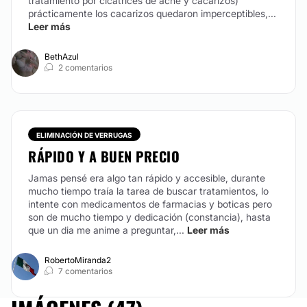
tratamiento por cicatrices de acné y cacarizos)
TRATAMIENTO ANTIACNÉ
prácticamente los cacarizos quedaron imperceptibles,...
Leer más
Contamos con varios tratamientos para controlar el
acné, además de productos dermatológicos para uso
BethAzul
2 comentarios
en casa y tener un mejor resultado con ese problema.
CONTACTAR
ELIMINACIÓN DE VERRUGAS
PEELING
RÁPIDO Y A BUEN PRECIO
Jamas pensé era algo tan rápido y accesible, durante
Utiliza sustancias químicas de profundidad suave a
mucho tiempo traía la tarea de buscar tratamientos, lo
media para renovar las capas superficiales de la piel
intente con medicamentos de farmacias y boticas pero
para eliminar imperfecciones, tales como manchas,
son de mucho tiempo y dedicación (constancia), hasta
acné, envejecimiento.
que un dia me anime a preguntar,...
Leer más
CONTACTAR
RobertoMiranda2
7 comentarios
CRIOLIPÓLISIS