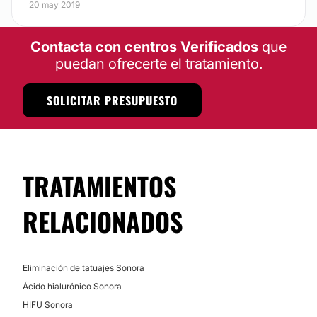
20 may 2019
Contacta con centros Verificados
que
puedan ofrecerte el tratamiento.
SOLICITAR PRESUPUESTO
TRATAMIENTOS
RELACIONADOS
Eliminación de tatuajes Sonora
Ácido hialurónico Sonora
HIFU Sonora