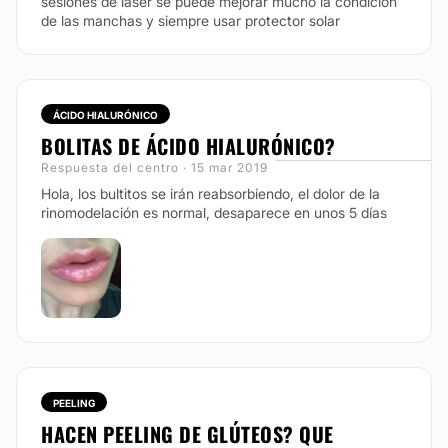
sesiones de laser se puede mejorar mucho la condición
de las manchas y siempre usar protector solar
Nuestro exclusivo tratamiento Karná reductivo,
reafirmante y anticelulítico sin cirugía, sin riesgos,
combinación de varias terapias para que luzcas
espectacular.
ÁCIDO HIALURÓNICO
CONTACTAR
BOLITAS DE ÁCIDO HIALURÓNICO?
Respuesta del centro · 15 mar 2019
Hola, los bultitos se irán reabsorbiendo, el dolor de la
MICRODERMOABRASIÓN
rinomodelación es normal, desaparece en unos 5 días
Microdermoabrasión punta diamante, que sin dolor
elimina las células muertas ayudando a que tus
productos cosméticos tengan mejor resultado,
desvanece arrugas superficiales y cicatrices de acné.
CONTACTAR
PEELING
MEDICINA ESTÉTICA
HACEN PEELING DE GLÚTEOS? QUE