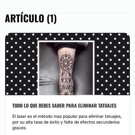
MICROBLADING
ARTÍCULO (1)
Microblading es una técnica de maquillaje
semipermanente para corregir o reconstruir
completamente una ceja pobre o carente de pelo,
dura aproximadamente 1 año, se dibuja pelo a pelo
introduciendo pigmento en la piel, dando un resultado
más natural.
CONTACTAR
TODO LO QUE DEBES SABER PARA ELIMINAR TATUAJES
El laser es el método mas popular para eliminar tatuajes,
por su alta tasa de éxito y falta de efectos secundarios
graves.