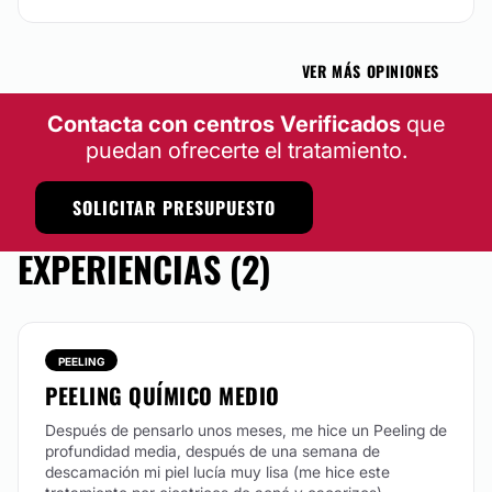
REJUVENECIMIENTO FACIAL
VER MÁS OPINIONES
Contamos con diversos tratamientos para el
rejuvenecimiento de la piel, que harán que luzcas con
Contacta con centros Verificados
que
mejor calidad de piel, desde dentro hacia fuera.
puedan ofrecerte el tratamiento.
CONTACTAR
SOLICITAR PRESUPUESTO
EXPERIENCIAS (2)
TRATAMIENTOS FACIALES
Contamos con una gran variedad de tratamientos
faciales, desde limpieza profunda, control de acné y
manchas, rejuvenecimiento facial, peelings,
PEELING
reafirmación, etc
PEELING QUÍMICO MEDIO
CONTACTAR
Después de pensarlo unos meses, me hice un Peeling de
profundidad media, después de una semana de
descamación mi piel lucía muy lisa (me hice este