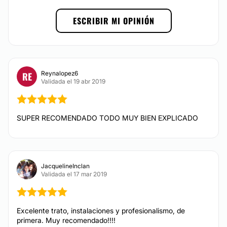
MEDICINA ESTÉTICA
No
ESCRIBIR MI OPINIÓN
Financiación o facilidades de pago:
Eliminación estrías
No
Aumento de labios
Ácido hialurónico
Reynalopez6
RE
Rejuvenecimiento facial
Validada el 19 abr 2019
Alopecia
Criolipólisis
Lipólisis
SUPER RECOMENDADO TODO MUY BIEN EXPLICADO
AUMENTO DE LABIOS
Si quieres lucir unos labios hermosos, para tí que
JacquelineInclan
tienes unos labios muy delgados, tenemos lo que
Validada el 17 mar 2019
buscas para realzar tu sonrisa y sensualidad.
CONTACTAR
Excelente trato, instalaciones y profesionalismo, de
primera. Muy recomendado!!!!