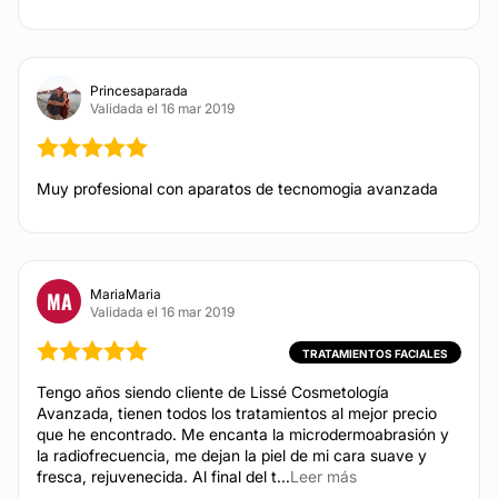
ÁCIDO HIALURÓNICO
¿Te molestan las arrugas del entrecejo? ¿Las de
Princesaparada
nasogenianos? ¿El código de barras? Te las
Validada el 16 mar 2019
rellenamos con ácido hialurónico de alta calidad para
que luzcas más joven.
Muy profesional con aparatos de tecnomogia avanzada
CONTACTAR
MANCHAS EN LA PIEL
MariaMaria
MA
Validada el 16 mar 2019
Para controlar las manchas hay que tener mucha
paciencia y constancia, una piel predispuesta a
TRATAMIENTOS FACIALES
manchas siempre tendrá que estarse manteniendo su
Tengo años siendo cliente de Lissé Cosmetología
piel, contamos con diferentes tratamientos y
Avanzada, tienen todos los tratamientos al mejor precio
productos dermatológicos para controlarlas.
que he encontrado. Me encanta la microdermoabrasión y
la radiofrecuencia, me dejan la piel de mi cara suave y
CONTACTAR
fresca, rejuvenecida. Al final del t...
Leer más