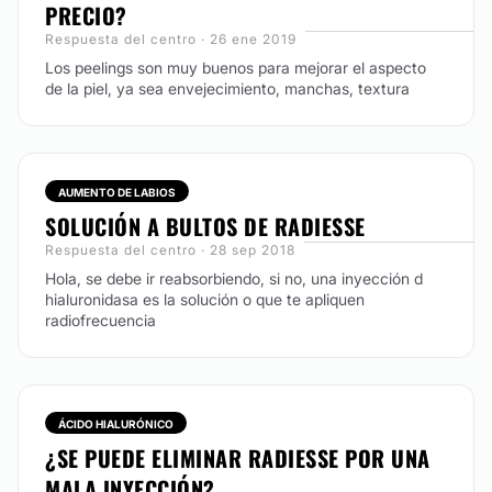
PRECIO?
Crioterapia (nitrógeno líquido) para eliminar verrugas,
Respuesta del centro · 26 ene 2019
queratosis, mezquinos sin dolor, se eliminan por
congelamiento sin necesidad de anestesia, en 7 días
Los peelings son muy buenos para mejorar el aspecto
se caen.
de la piel, ya sea envejecimiento, manchas, textura
CONTACTAR
AUMENTO DE LABIOS
TRATAMIENTOS ANTICELULÍTICOS
SOLUCIÓN A BULTOS DE RADIESSE
Respuesta del centro · 28 sep 2018
Para eliminar esa molesta piel de naranja ofrecemos
Hola, se debe ir reabsorbiendo, si no, una inyección d
nuestro tratamiento Karná, que además ayuda a
hialuronidasa es la solución o que te apliquen
eliminar células grasas y reafirmar la piel, un
radiofrecuencia
tratamiento integral, combinado con mesoterapia
anticelulítica y presoterapia para drenaje linfático.
CONTACTAR
ÁCIDO HIALURÓNICO
¿SE PUEDE ELIMINAR RADIESSE POR UNA
RADIOFRECUENCIA
MALA INYECCIÓN?