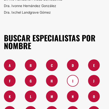
Dra. Ivonne Hernández González
Dra. Ixchel Landgrave Gómez
BUSCAR ESPECIALISTAS POR
NOMBRE
A
B
C
D
E
F
G
H
I
J
K
L
M
N
O