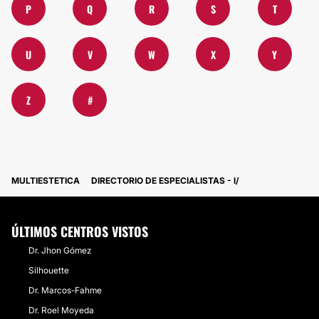
P
Q
R
S
T
U
V
W
X
Y
Z
#
MULTIESTETICA
DIRECTORIO DE ESPECIALISTAS - I
ÚLTIMOS CENTROS VISTOS
Dr. Jhon Gómez
Silhouette
Dr. Marcos-Fahme
Dr. Roel Moyeda