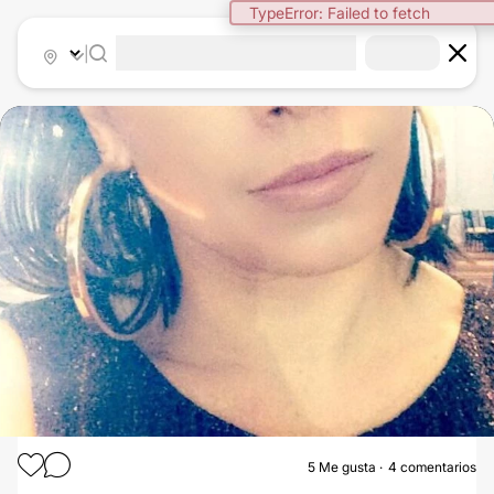
TypeError: Failed to fetch
|
5
Me gusta
4 comentarios
PLASMA RICO EN PLAQUETAS