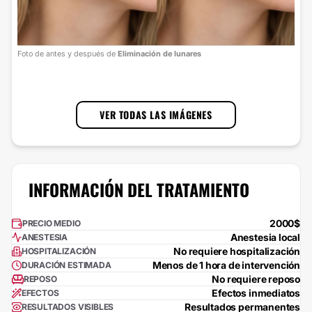
Foto
Foto de antes y después de
Eliminación de lunares
cort
1
/
3
VER TODAS LAS IMÁGENES
INFORMACIÓN DEL TRATAMIENTO
2000$
PRECIO MEDIO
Anestesia local
ANESTESIA
No requiere hospitalización
HOSPITALIZACIÓN
Menos de 1 hora de intervención
DURACIÓN ESTIMADA
No requiere reposo
REPOSO
Efectos inmediatos
EFECTOS
Resultados permanentes
RESULTADOS VISIBLES