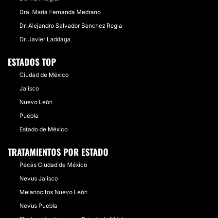
San Luis Potosí
15 Doctores · 0 Centros
Dra. María Fernanda Medrano
Chiapas
11 Doctores · 4 Centros
Aguascalientes
Dr. Alejandro Salvador Sanchez Regla
10 Doctores · 4 Centros
Quintana Roo
4 Doctores · 9 Centros
Dr. Javier Laddaga
Sonora
7 Doctores · 6 Centros
Morelos
6 Doctores · 5 Centros
ESTADOS TOP
Tabasco
8 Doctores · 2 Centros
Durango
Ciudad de México
6 Doctores · 3 Centros
Hidalgo
4 Doctores · 4 Centros
Jalisco
Nayarit
4 Doctores · 2 Centros
Nuevo León
Baja California Sur
4 Doctores · 2 Centros
Colima
4 Doctores · 1 Centros
Puebla
Tlaxcala
2 Doctores · 3 Centros
Estado de México
TRATAMIENTOS POR ESTADO
Pecas Ciudad de México
Nevus Jalisco
Melanocitos Nuevo León
Nevus Puebla