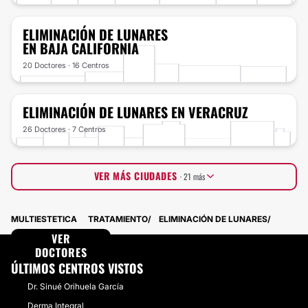
ELIMINACIÓN DE LUNARES
EN BAJA CALIFORNIA
20 Doctores · 16 Centros
ELIMINACIÓN DE LUNARES
EN VERACRUZ
26 Doctores · 7 Centros
VER MÁS CIUDADES
· 21 más
Guanajuato
24 Doctores · 5 Centros
MULTIESTETICA
TRATAMIENTO
ELIMINACIÓN DE LUNARES
Yucatán
19 Doctores · 5 Centros
Michoacán
VER
20 Doctores · 2 Centros
Coahuila
DOCTORES
15 Doctores · 6 Centros
Oaxaca
11 Doctores · 7 Centros
ÚLTIMOS CENTROS VISTOS
Tamaulipas
14 Doctores · 2 Centros
Dr. Sinué Orihuela García
Sinaloa
12 Doctores · 4 Centros
Chihuahua
11 Doctores · 5 Centros
Derma Integral