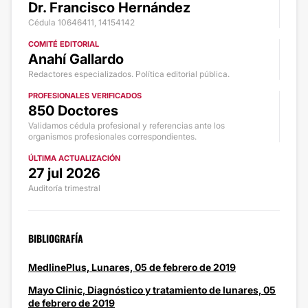
Dr. Francisco Hernández
Cédula 10646411, 14154142
COMITÉ EDITORIAL
Anahí Gallardo
Redactores especializados. Política editorial pública.
PROFESIONALES VERIFICADOS
850 Doctores
Validamos cédula profesional y referencias ante los
organismos profesionales correspondientes.
ÚLTIMA ACTUALIZACIÓN
27 jul 2026
Auditoría trimestral
BIBLIOGRAFÍA
MedlinePlus, Lunares, 05 de febrero de 2019
Mayo Clinic, Diagnóstico y tratamiento de lunares, 05
de febrero de 2019