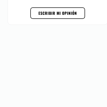
Dr. Luis Carlos Orozco
se ubica en Tepic, Nayarit
ESCRIBIR MI OPINIÓN
Posibilidad de videoconsulta:
No
Financiación o facilidades de pago:
No