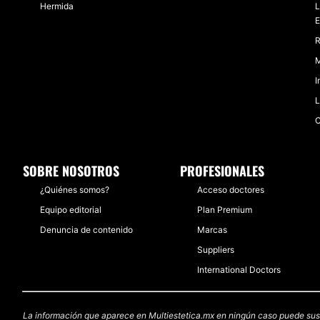
Hermida
L
E
R
M
I
L
C
SOBRE NOSOTROS
PROFESIONALES
¿Quiénes somos?
Acceso doctores
Equipo editorial
Plan Premium
Denuncia de contenido
Marcas
Suppliers
International Doctors
La información que aparece en Multiestetica.mx en ningún caso puede sustit