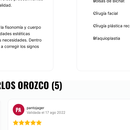
Bolsas de Bichat
alidad.
Cirugía facial
Cirugía plástica re
 la fisonomía y cuerpo
idades estéticas
Braquioplastia
us necesidades. Dentro
a corregir los signos
gual manera, al
ue necesitas a fin de
n cirujano plástico
armonía de tu rostro y
RLOS OROZCO (5)
ada para poder llevar a
desempeña una labor
pantojager
PA
Validada el 17 ago 2022
s de primera.