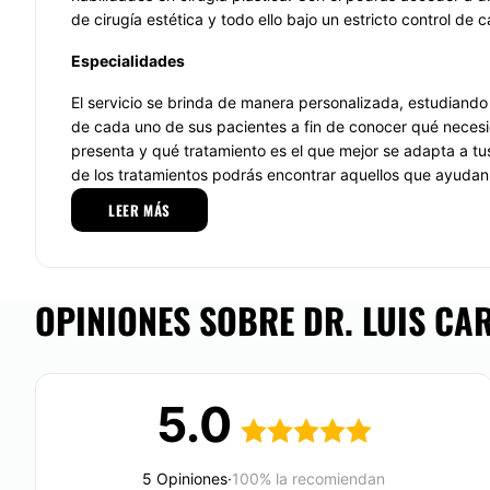
de cirugía estética y todo ello bajo un estricto control de c
Especialidades
El servicio se brinda de manera personalizada, estudiando
de cada uno de sus pacientes a fin de conocer qué neces
presenta y qué tratamiento es el que mejor se adapta a t
de los tratamientos podrás encontrar aquellos que ayudan 
del envejecimiento, a perfeccionar tu rostro y cuerpo. De i
LEER MÁS
presentar dudas este cirujano te brindará la información q
que tú optas por un procedimiento tranquilo y confiable. U
como lo es este especialista, se encargará de respetar la 
cuerpo a fin de no caer en resultados exagerados.
OPINIONES SOBRE DR. LUIS CA
Equipo
Cuenta con la formación necesaria y la experiencia adecu
cabo sus conocimientos en la práctica. Este profesional 
5.0
con arma calidad y se apoya de tecnologías y herramienta
Localización
5 Opiniones
·
100% la recomiendan