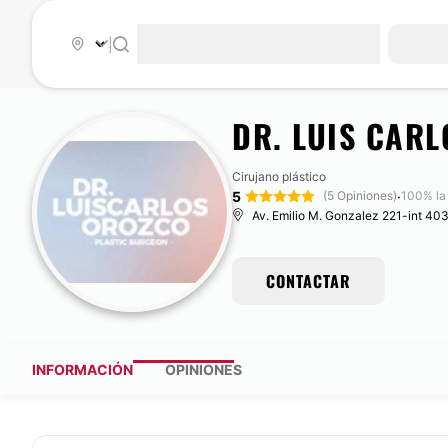
|
DR. LUIS CAR
Cirujano plástico
5
·
(5 Opiniones)
100% la
Av. Emilio M. Gonzalez 221-int 403,
CONTACTAR
INFORMACIÓN
OPINIONES