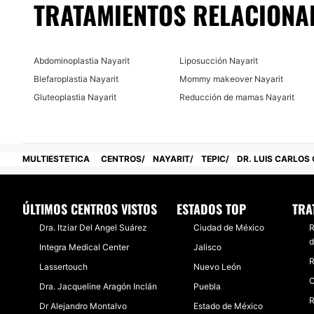
TRATAMIENTOS RELACIONA
Abdominoplastia Nayarit
Liposucción Nayarit
Blefaroplastia Nayarit
Mommy makeover Nayarit
Gluteoplastia Nayarit
Reducción de mamas Nayarit
MULTIESTETICA
CENTROS
NAYARIT
TEPIC
DR. LUIS CARLOS
ÚLTIMOS CENTROS VISTOS
ESTADOS TOP
TRA
Dra. Itziar Del Angel Suárez
Ciudad de México
R
d
Integra Medical Center
Jalisco
R
Lassertouch
Nuevo León
C
Dra. Jacqueline Aragón Inclán
Puebla
R
Dr Alejandro Montalvo
Estado de México