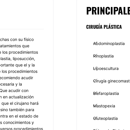
PRINCIPAL
CIRUGÍA PLÁSTICA
chas con su físico
Abdominoplastia
ratamientos que
e los procedimientos
Rinoplastia
astia, liposucción,
rtante que el y la
Lipoescultura
e los procedimientos
 recomiendo acudir
Cirugía ginecomast
cesaria y la
 Que acudir con
Blefaroplastia
n en actualización
 que el cirujano hará
Mastopexia
 sino también para
ntra en el estado de
Gluteoplastia
us conocimientos y
diversos procedimientos