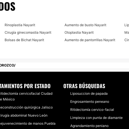
DOS
Rinoplastia Nayarit
Aumento de busto Nayarit
Li
Cirugía ginecomastia Nayarit
Otoplastia Nayarit
Ma
Bolsas de Bichat Nayarit
Aumento de pantorrillas Nayarit
Ci
 OROZCO
TAMIENTOS POR ESTADO
OTRAS BÚSQUEDAS
itidectomía cervicofacial Ciudad
Liposuccion de papada
e México
Engrosamiento peneano
econstrucción quirúrgica Jalisco
Ritidectomía cervico-facial
irugía abdominal Nuevo León
Limpieza con punta de diamante
ejuvenecimiento de manos Puebla
Agrandamiento peniano