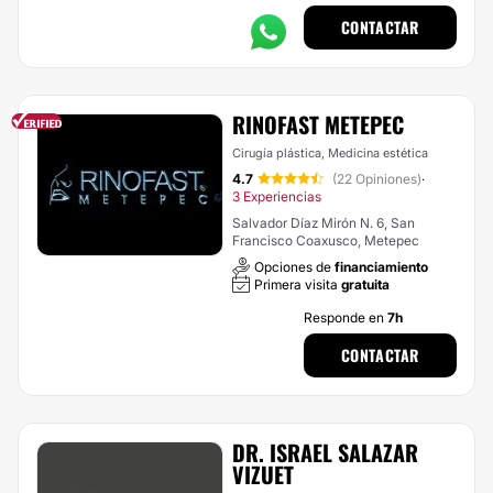
CONTACTAR
RINOFAST METEPEC
Cirugía plástica, Medicina estética
4.7
(22 Opiniones)
·
3 Experiencias
Salvador Díaz Mirón N. 6, San
Francisco Coaxusco, Metepec
Opciones de
financiamiento
Primera visita
gratuita
Responde en
7h
CONTACTAR
DR. ISRAEL SALAZAR
VIZUET