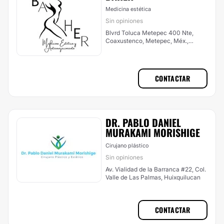
Medicina estética
Sin opiniones
Blvrd Toluca Metepec 400 Nte,
Coaxustenco, Metepec, Méx.,
México, Metepec
CONTACTAR
DR. PABLO DANIEL
MURAKAMI MORISHIGE
Cirujano plástico
Sin opiniones
Av. Vialidad de la Barranca #22, Col.
Valle de Las Palmas, Huixquilucan
CONTACTAR