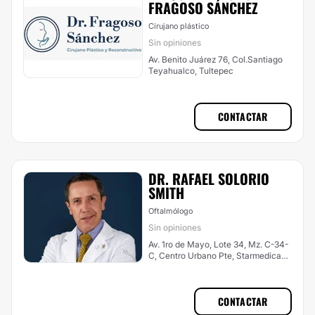
FRAGOSO SÁNCHEZ
Cirujano plástico
Sin opiniones
Av. Benito Juárez 76, Col.Santiago
Teyahualco, Tultepec
CONTACTAR
DR. RAFAEL SOLORIO
SMITH
Oftalmólogo
Sin opiniones
Av. 1ro de Mayo, Lote 34, Mz. C-34-
C, Centro Urbano Pte, Starmedica
Luna parc, Cuautitlán Izcalli
CONTACTAR