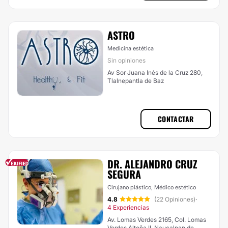
ASTRO
Medicina estética
Sin opiniones
Av Sor Juana Inés de la Cruz 280,
Tlalnepantla de Baz
CONTACTAR
DR. ALEJANDRO CRUZ
SEGURA
Cirujano plástico, Médico estético
4.8
(22 Opiniones)
·
4 Experiencias
Av. Lomas Verdes 2165, Col. Lomas
Verdes Alteña II, Naucalpan de