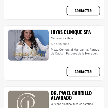
CONTACTAR
JOYAS CLINIQUE SPA
Medicina estética
Sin opiniones
Plaza Comercial Mandarina, Parque
de Cádiz 1, Parques de la Herradura,
Naucalpan de Juárez, Méx. Piso 2
Local 3.2, Huixquilucan
CONTACTAR
DR. PAVEL CARRILLO
ALVARADO
Cirujano plástico, Médico estético