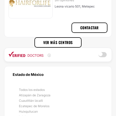
Sin opiniones
Leona vicario 501, Metepec
CONTACTAR
VER MÁS CENTROS
DOCTORS
Estado de México
Todos los estados
Atizapán de Zaragoza
Cuautitlán Izcalli
Ecatepec de Morelos
Huixquilucan