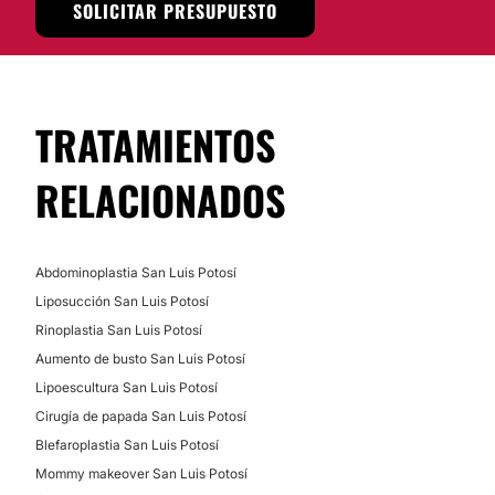
más conviene a tu casa para que logres esa armonía
SOLICITAR PRESUPUESTO
que buscas.
Cirugía plástica reconstructiva
Cirugía varices
Localización
El
Dr. Luis Gerardo Rivera Mendoza
lleva a cabo sus
procedimientos y da consulta en
MEDICINA ESTÉTICA
San Luis Potosí.
TRATAMIENTOS
Posibilidad de videoconsulta:
RELACIONADOS
Eliminación de cicatrices
No
Aumento de labios
Financiación o facilidades de pago:
Ácido hialurónico
Abdominoplastia San Luis Potosí
No
Rejuvenecimiento facial
Liposucción San Luis Potosí
Alopecia
Rinoplastia San Luis Potosí
Blefaroplastia sin cirugía
Aumento de busto San Luis Potosí
Lipoescultura San Luis Potosí
TRATAMIENTOS DE BELLEZA
Cirugía de papada San Luis Potosí
Blefaroplastia San Luis Potosí
Tratamientos faciales
Mommy makeover San Luis Potosí