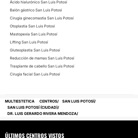
Ácido hialurónico San Luis Potosí
Depilación láser
Balón gástrico San Luis Potosí
Dieta
Cirugía ginecomastia San Luis Potosí
Drenaje linfático
Otoplastia San Luis Potosí
Radiofrecuencia
Mastopexia San Luis Potosí
Tratamientos anticelulíticos
Lifting San Luis Potosí
Cavitación
Gluteoplastia San Luis Potosí
Reducción de mamas San Luis Potosí
CIRUGÍA BARIÁTRICA
Trasplante de cabello San Luis Potosí
Cirugía facial San Luis Potosí
Balón gástrico
MULTIESTETICA
CENTROS
SAN LUIS POTOSÍ
SAN LUIS POTOSÍ (CIUDAD)
DR. LUIS GERARDO RIVERA MENDOZA
ÚLTIMOS CENTROS VISTOS