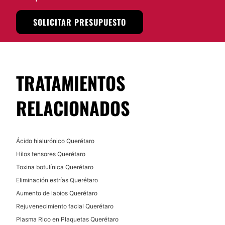
Experiencia:
SOLICITAR PRESUPUESTO
9 años
Atención en:
Español
TRATAMIENTOS
Financiación o facilidades de pago:
RELACIONADOS
Sí
Métodos de pago aceptados:
Tarjeta de Crédito/Débito
Ácido hialurónico Querétaro
Hilos tensores Querétaro
Transferencia Bancaria
Toxina botulínica Querétaro
Efectivo
Eliminación estrías Querétaro
Aumento de labios Querétaro
Rejuvenecimiento facial Querétaro
Plasma Rico en Plaquetas Querétaro