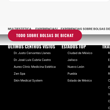
MULTIESTETICA
EXPERIENCIAS
EXPERIENCIAS SOBRE BOLSAS DE
TODO SOBRE BOLSAS DE BICHAT
ÚLTIMOS CENTROS VISTOS
ESTADOS TOP
TRA
Dr. Justo Cervantes Llanes
Ciudad de México
R
Dr. José Luis Cubría Castro
Jalisco
E
Aureo Clinic Medicina Estética
Nuevo León
Á
Zen Spa
Puebla
R
Skin Medical System
Estado de México
C
C
V
C
C