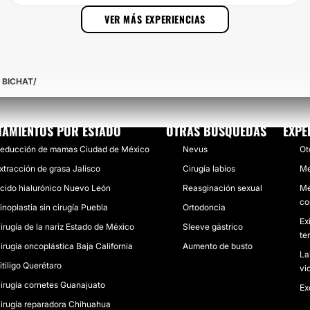
VER MÁS EXPERIENCIAS
 BICHAT
TAMIENTOS POR ESTADO
OTRAS BÚSQUEDAS
EXPE
educción de mamas Ciudad de México
Nevus
Ot
xtracción de grasa Jalisco
Cirugía labios
Me
cido hialurónico Nuevo León
Reasginación sexual
Me
co
inoplastia sin cirugía Puebla
Ortodoncia
Ex
irugía de la nariz Estado de México
Sleeve gástrico
te
irugía oncoplástica Baja California
Aumento de busto
La
itiligo Querétaro
vi
irugía cornetes Guanajuato
Ex
irugía reparadora Chihuahua