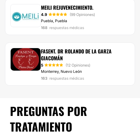
MEILI REJUVENECIMIENTO.
4.9
(99 Opiniones)
Puebla, Puebla
168
respuestas médicas
FASENT. DR ROLANDO DE LA GARZA
GIACOMÁN
5
(12 Opiniones)
Monterrey, Nuevo León
163
respuestas médicas
PREGUNTAS POR
TRATAMIENTO