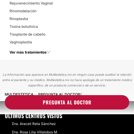
Rejuvenecimiento Vaginal
Rinomodelación
Rinoplastia
Toxina botulínica
Trasplante de cabello
Vaginoplastia
Ver más tratamientos
La información que aparece en Multiestetica.mx en ningún caso puede sustituir la relación
entre el paciente y su médico. Multiestetica.mx no hace apología de un tratamiento médico
específico, de un producto comercial o de un servicio.
MULTIESTETICA
PREGUNTA AL DOCTOR
PREGUNTA AL DOCTOR
ÚLTIMOS CENTROS VISTOS
Dra. Araceli Reta Sánchez
Dra. Rosa Lilia Villalobos M.