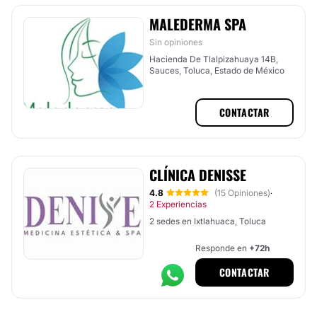
MALEDERMA SPA
Sin opiniones
Hacienda De Tlalpizahuaya 14B,
Sauces, Toluca, Estado de México
CONTACTAR
CLÍNICA DENISSE
4.8
(15 Opiniones)
·
2 Experiencias
2 sedes en Ixtlahuaca, Toluca
Responde en
+72h
CONTACTAR