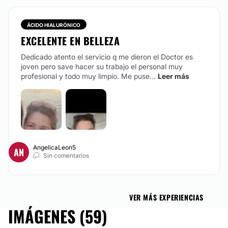
Mesoterapia
Radiofrecuencia
ÁCIDO HIALURÓNICO
Microdermoabrasión
EXCELENTE EN BELLEZA
Micropigmentación
Dedicado atento el servicio q me dieron el Doctor es
Tratamientos faciales
joven pero save hacer su trabajo el personal muy
profesional y todo muy limpio. Me puse...
Tratamientos anticelulíticos
Leer más
Microblading
Drenaje linfático
Cavitación
AngelicaLeon5
AN
Sin comentarios
VER MÁS EXPERIENCIAS
IMÁGENES (59)