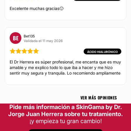
Alopecia
Sí
Excelente muchas gracias🙂
Hilos tensores
Métodos de pago aceptados:
Hialuronidasa
Rejuvenecimiento facial
Efectivo
Blefaroplastia sin cirugía
Bet135
BE
Carboxiterapia
Validada el 11 may 2026
Criolipólisis
ÁCIDO HIALURÓNICO
Lipólisis
El Dr Herrera es súper profesional, me encanta que es muy
Plasma Rico en Plaquetas
amable y me explico todo lo que iba a hacer y me hizo
Eliminar grasa localizada
sentir muy segura y tranquila. Lo recomiendo ampliamente
Hiperhidrosis
VER MÁS OPINIONES
DERMATOLOGÍA
Pide más información a SkinGama by Dr.
Jorge Juan Herrera sobre tu tratamiento.
Eliminación de verrugas
¡y empieza tu gran cambio!
Eliminación de lunares