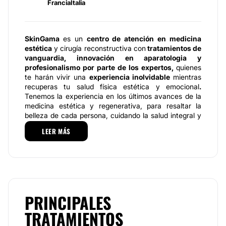
Francia
Italia
SkinGama
es un
centro de atención en medicina
estética
y cirugía reconstructiva con
tratamientos de
vanguardia, innovación en aparatologia y
profesionalismo por parte de los expertos,
quienes
te harán vivir una
experiencia inolvidable
mientras
recuperas tu salud física estética y emocional
.
Tenemos la experiencia en los últimos avances de la
medicina estética y regenerativa, para resaltar la
belleza de cada persona, cuidando la salud integral y
cumpliendo las expectativas específicas individuales.
LEER MÁS
SkinGama
fue creada y establecida en la ciudad de
México en septiembre de 2011 con la dirección del Dr.
Jorge Juan Herrera Hernández y la Coach de vida
integral Adriana Herrera Hernández. Se dirige a la
población en general, a quienes deseen llevar una
vida saludable que se exprese externa e
PRINCIPALES
internamente, destacando siempre la accesibilidad en
costos, beneficios y satisfacción de los pacientes.
TRATAMIENTOS