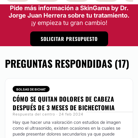
Pide más información a SkinGama by Dr.
Jorge Juan Herrera sobre tu tratamiento.
¡y empieza tu gran cambio!
SOLICITAR PRESUPUESTO
PREGUNTAS RESPONDIDAS (17)
BOLSAS DE BICHAT
CÓMO SE QUITAN DOLORES DE CABEZA
DESPUÉS DE 3 MESES DE BICHECTOMIA
Respuesta del centro · 24 feb 2024
Hay que hacer una valoración con estudios de imagen
como el ultrasonido, existen ocasiones en la cuales se
puede presentar dolores secundarios ya que puede