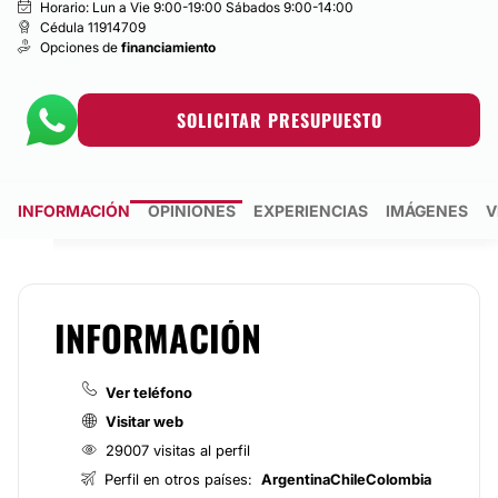
Horario: Lun a Vie 9:00-19:00 Sábados 9:00-14:00
Cédula 11914709
Opciones de
financiamiento
SOLICITAR PRESUPUESTO
INFORMACIÓN
OPINIONES
EXPERIENCIAS
IMÁGENES
V
INFORMACIÓN
Ver teléfono
Visitar web
29007 visitas al perfil
Perfil en otros países:
Argentina
Chile
Colombia