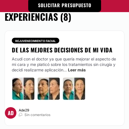
Tratamiento antiacné
SOLICITAR PRESUPUESTO
Manchas en la Piel
EXPERIENCIAS (8)
Carcinoma Basocelular
CIRUGÍA ÍNTIMA
REJUVENECIMIENTO FACIAL
DE LAS MEJORES DECISIONES DE MI VIDA
Alargamiento de pene
Acudí con el doctor ya que quería mejorar el aspecto de
Vaginoplastia
mi cara y me platicó sobre los tratamientos sin cirugía y
Rejuvenecimiento Vaginal
decidí realizarme aplicación...
Leer más
TRATAMIENTOS DE BELLEZA
HIFU
Peeling
Ade29
AD
Sin comentarios
Depilación láser
Dieta