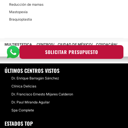
Reducción de mamas
Mastopexia
Braquioplastia
MULTIESTETICA
CENTROS
CIUDAD DE MÉXICO
COYOACÁN
SKINGAMA BY DR. JORGE JUAN HERRERA
SOLICITAR PRESUPUESTO
ÚLTIMOS CENTROS VISTOS
Dr. Enrique Barragán Sánchez
Clínica Delicias
Dr. Francisco Ernesto Mijares Calderon
Dr. Paul Miranda Aguilar
Spa Complete
ESTADOS TOP