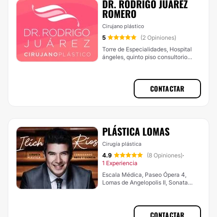
DR. RODRIGO JUÁREZ
ROMERO
Cirujano plástico
5
(2 Opiniones)
Torre de Especialidades, Hospital
ángeles, quinto piso consultorio
3525, Acuario, Reserva Territorial
Atlixcáyotl, Puebla
CONTACTAR
PLÁSTICA LOMAS
Cirugía plástica
4.9
(8 Opiniones)
·
1 Experiencia
Escala Médica, Paseo Ópera 4,
Lomas de Angelopolis II, Sonata
Town Center, San Andrés Cholula
CONTACTAR