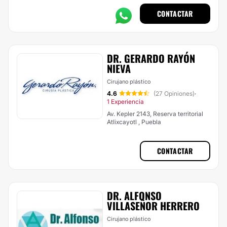
CONTACTAR
DR. GERARDO RAYÓN
NIEVA
Cirujano plástico
4.6
(27 Opiniones)
·
1 Experiencia
Av. Kepler 2143, Reserva territorial
Atlixcayotl , Puebla
CONTACTAR
DR. ALFONSO
VILLASEÑOR HERRERO
Cirujano plástico