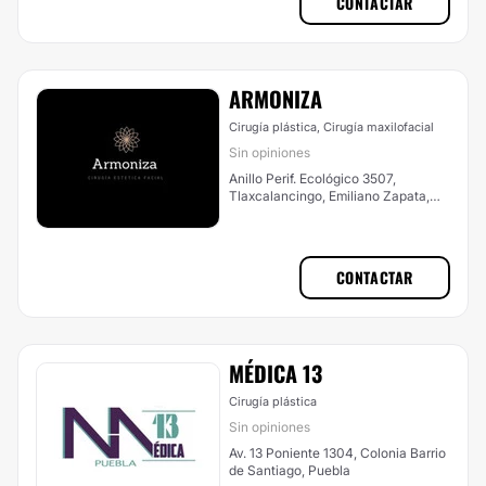
CONTACTAR
ARMONIZA
Cirugía plástica, Cirugía maxilofacial
Sin opiniones
Anillo Perif. Ecológico 3507,
Tlaxcalancingo, Emiliano Zapata,
San Andrés Cholula
CONTACTAR
MÉDICA 13
Cirugía plástica
Sin opiniones
Av. 13 Poniente 1304, Colonia Barrio
de Santiago, Puebla