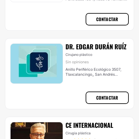
Atlixcayotl, San Andrés Cholula
CONTACTAR
DR. EDGAR DURÁN RUÍZ
Cirujano plástico
Sin opiniones
Anillo Periférico Ecológico 3507,
Tlaxcalancingo,, San Andrés
Cholula
CONTACTAR
CE INTERNACIONAL
Cirugía plástica