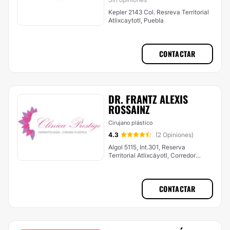
Kepler 2143 Col. Resreva Territorial
Atlixcaytotl, Puebla
CONTACTAR
DR. FRANTZ ALEXIS
ROSSAINZ
Cirujano plástico
4.3
(2 Opiniones)
Algol 5115, Int.301, Reserva
Territorial Atlixcáyotl, Corredor
Comercial Desarrollo Atlixcayotl,
Puebla
CONTACTAR