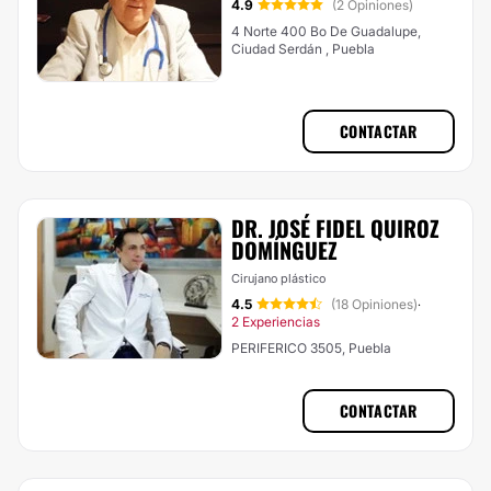
4.9
(2 Opiniones)
4 Norte 400 Bo De Guadalupe,
Ciudad Serdán , Puebla
CONTACTAR
DR. JOSÉ FIDEL QUIROZ
DOMÍNGUEZ
Cirujano plástico
4.5
(18 Opiniones)
·
2 Experiencias
PERIFERICO 3505, Puebla
CONTACTAR