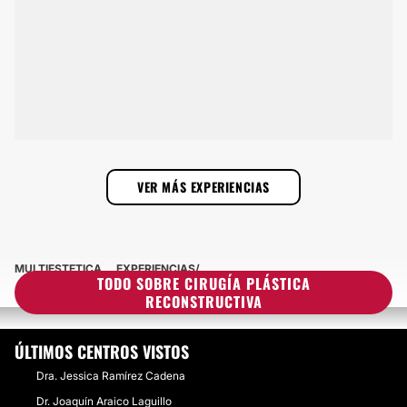
VER MÁS EXPERIENCIAS
MULTIESTETICA
EXPERIENCIAS
TODO SOBRE CIRUGÍA PLÁSTICA
EXPERIENCIAS SOBRE CIRUGÍA PLÁSTICA RECONSTRUCTIVA
RECONSTRUCTIVA
ÚLTIMOS CENTROS VISTOS
Dra. Jessica Ramírez Cadena
Dr. Joaquín Araico Laguillo