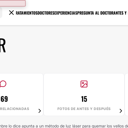
TRATAMIENTOS
DOCTORES
EXPERIENCIAS
PREGUNTA AL DOCTOR
ANTES Y
R
169
15
 RELACIONADAS
FOTOS DE ANTES Y DESPUÉS
mbre lo dice apunta a un método de luz láser para quemar los vellos d