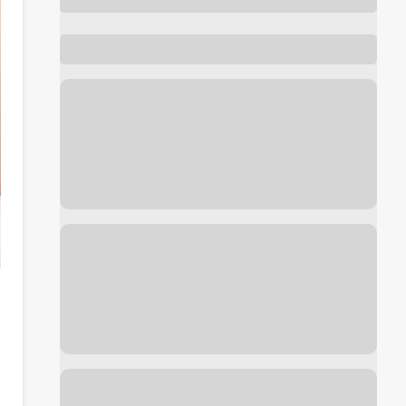
Foto de antes y después de
Depilación láser
cortesía de
Clinica Dermatológica y Cirugía Estética Puebla