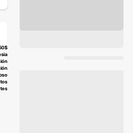
50$
esia
ción
ción
oso
atos
tes