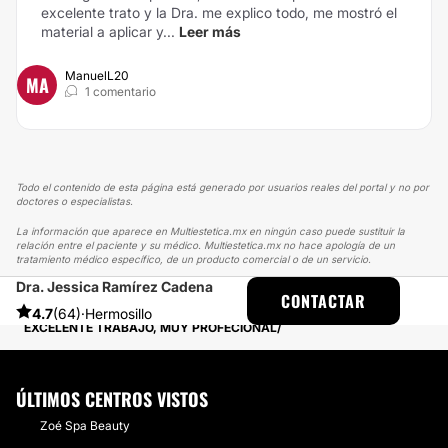
excelente trato y la Dra. me explico todo, me mostró el
material a aplicar y...
Leer más
ManuelL20
MA
1 comentario
Todo el contenido de esta página está generado por usuarios reales del portal y no por
doctores o especialistas.
La información que aparece en Multiestetica.mx en ningún caso puede sustituir la
relación entre el paciente y su médico. Multiestetica.mx no hace apología de un
tratamiento médico específico, de un producto comercial o de un servicio.
Dra. Jessica Ramírez Cadena
MULTIESTETICA
EXPERIENCIAS
CONTACTAR
EXPERIENCIAS SOBRE CIRUGÍA GINECOMASTIA
4.7
(64)
·
Hermosillo
EXCELENTE TRABAJO, MUY PROFECIONAL
ÚLTIMOS CENTROS VISTOS
Zoé Spa Beauty