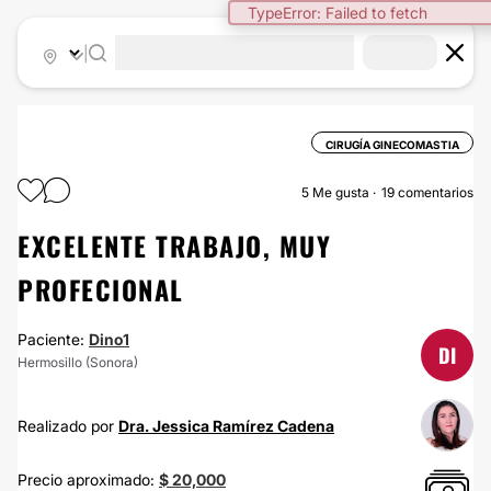
TypeError: Failed to fetch
|
CIRUGÍA GINECOMASTIA
5
Me gusta
19 comentarios
EXCELENTE TRABAJO, MUY
PROFECIONAL
Paciente:
Dino1
DI
Hermosillo (Sonora)
Realizado por
Dra. Jessica Ramírez Cadena
Precio aproximado:
$ 20,000