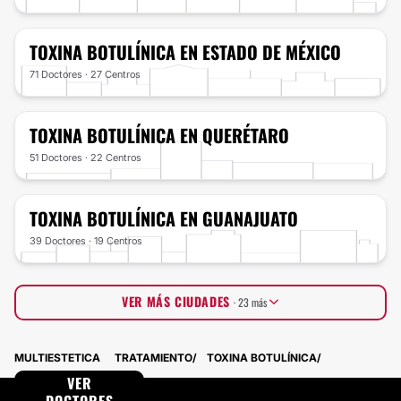
TOXINA BOTULÍNICA
EN ESTADO DE MÉXICO
71 Doctores · 27 Centros
TOXINA BOTULÍNICA
EN QUERÉTARO
51 Doctores · 22 Centros
TOXINA BOTULÍNICA
EN GUANAJUATO
39 Doctores · 19 Centros
VER MÁS CIUDADES
· 23 más
Tamaulipas
29 Doctores · 18 Centros
MULTIESTETICA
TRATAMIENTO
TOXINA BOTULÍNICA
Sinaloa
33 Doctores · 13 Centros
Veracruz
VER
35 Doctores · 10 Centros
Michoacán
27 Doctores · 9 Centros