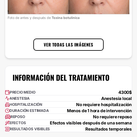
Foto
Foto de antes y después de
Toxina botulínica
cort
1
/
3
VER TODAS LAS IMÁGENES
INFORMACIÓN DEL TRATAMIENTO
4300$
PRECIO MEDIO
Anestesia local
ANESTESIA
No requiere hospitalización
HOSPITALIZACIÓN
Menos de 1 hora de intervención
DURACIÓN ESTIMADA
No requiere reposo
REPOSO
Efectos visibles después de una semana
EFECTOS
Resultados temporales
RESULTADOS VISIBLES