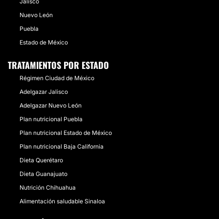
Jalisco
Durango
5 Doctores · 3 Centros
Nuevo León
Colima
4 Doctores · 4 Centros
Baja California Sur
4 Doctores · 3 Centros
Puebla
Guerrero
0 Doctores · 6 Centros
Estado de México
Zacatecas
3 Doctores · 1 Centros
TRATAMIENTOS POR ESTADO
Régimen Ciudad de México
Adelgazar Jalisco
Adelgazar Nuevo León
Plan nutricional Puebla
Plan nutricional Estado de México
Plan nutricional Baja California
Dieta Querétaro
Dieta Guanajuato
Nutrición Chihuahua
Alimentación saludable Sinaloa