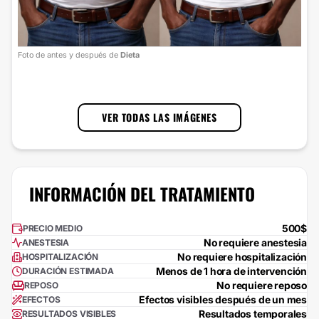
Foto
Foto de antes y después de
Dieta
cort
1
/
3
VER TODAS LAS IMÁGENES
INFORMACIÓN DEL TRATAMIENTO
500$
PRECIO MEDIO
No requiere anestesia
ANESTESIA
No requiere hospitalización
HOSPITALIZACIÓN
Menos de 1 hora de intervención
DURACIÓN ESTIMADA
No requiere reposo
REPOSO
Efectos visibles después de un mes
EFECTOS
Resultados temporales
RESULTADOS VISIBLES