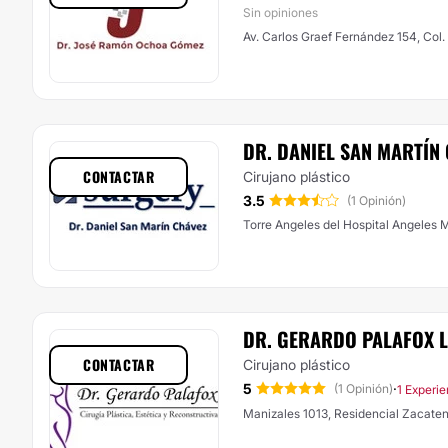
Sin opiniones
Av. Carlos Graef Fernández 154, Col.
DR. DANIEL SAN MARTÍN
CONTACTAR
Cirujano plástico
3.5
(1 Opinión)
Torre Angeles del Hospital Angeles M
DR. GERARDO PALAFOX 
CONTACTAR
Cirujano plástico
5
·
(1 Opinión)
1 Experie
Manizales 1013, Residencial Zacat