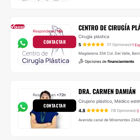
CENTRO DE CIRUGÍA PLÁ
Responde en
14h
Cirugía plástica
CONTACTAR
5
·
(11 Opiniones)
1 Ex
Magdalena 334 Col. Del Valle, Beni
Opciones de
financiamiento
DRA. CARMEN DAMIÁN
Responde en
+72h
Cirujano plástico, Médico esté
CONTACTAR
4.8
·
(18 Opiniones)
2
Avenida canal de Miramontes 234