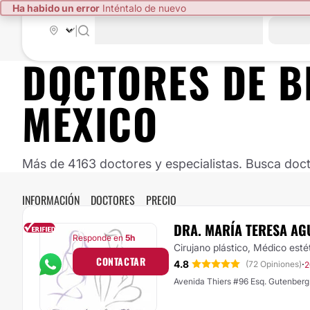
Ha habido un error
Inténtalo de nuevo
|
DOCTORES DE
B
MÉXICO
Más de 4163 doctores y especialistas. Busca doct
INFORMACIÓN
DOCTORES
PRECIO
DRA. MARÍA TERESA AG
Responde en
5h
Cirujano plástico, Médico esté
CONTACTAR
4.8
·
(72 Opiniones)
2
Avenida Thiers #96 Esq. Gutenberg