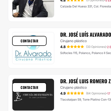
4.8
·
(5 Opiniones)
5 E
Calzada Del Hueso 331, Col. Flores
DR. JOSÉ LUÍS ALVARAD
CONTACTAR
Cirujano plástico
4.8
·
(33 Opiniones)
2 
Sófocles 115, Polanco, Polanco II Se
DR. JOSÉ LUIS ROMERO 
CONTACTAR
Cirujano plástico
4.9
·
(64 Opiniones)
17
Tlacotalpan 59, Torre Platino Con-