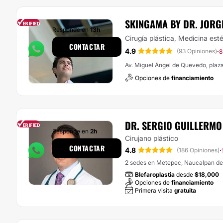
SKINGAMA BY DR. JORG
Responde en
13h
Cirugía plástica, Medicina esté
CONTACTAR
4.9
·
(93 Opiniones)
8
Av. Miguel Ángel de Quevedo, plaz
Opciones de
financiamiento
DR. SERGIO GUILLERMO
Responde en
2h
Cirujano plástico
CONTACTAR
4.8
·
(186 Opiniones)
2 sedes en Metepec, Naucalpan de
Blefaroplastia
desde
$18,000
Opciones de
financiamiento
Primera visita
gratuita