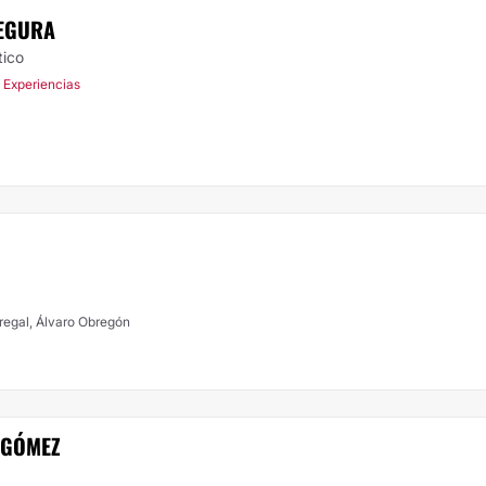
SEGURA
tico
 Experiencias
dregal, Álvaro Obregón
 GÓMEZ