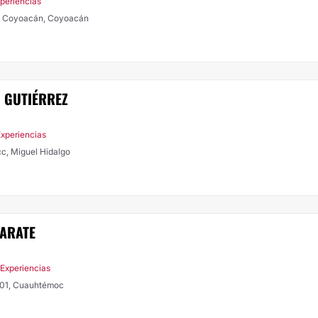
xperiencias
ta Coyoacán, Coyoacán
O GUTIÉRREZ
Experiencias
cc, Miguel Hidalgo
ZARATE
 Experiencias
1301, Cuauhtémoc