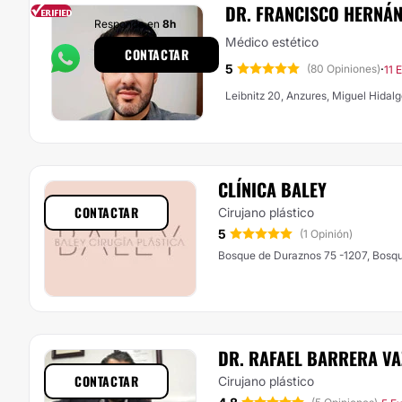
DR. FRANCISCO HERNÁ
Responde en
8h
Médico estético
CONTACTAR
5
·
(80 Opiniones)
11 
Leibnitz 20, Anzures, Miguel Hidal
CLÍNICA BALEY
CONTACTAR
Cirujano plástico
5
(1 Opinión)
Bosque de Duraznos 75 -1207, Bosqu
DR. RAFAEL BARRERA V
CONTACTAR
Cirujano plástico