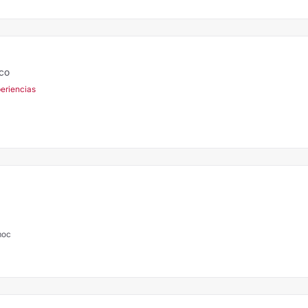
ico
eriencias
moc