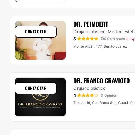
DR. PEIMBERT
CONTACTAR
Cirujano plástico, Médico estét
5
·
(36 Opiniones)
5 Exp
Monte Albán 477, Benito Juarez
DR. FRANCO CRAVIOTO
CONTACTAR
Cirujano plástico
4
(1 Opinión)
Tuxpan 16, Col. Roma Sur., Cuauhté