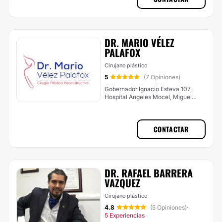
DR. MARIO VÉLEZ
PALAFOX
Cirujano plástico
5
(7 Opiniones)
Gobernador Ignacio Esteva 107,
Hospital Ángeles Mocel, Miguel
Hidalgo
CONTACTAR
DR. RAFAEL BARRERA
VAZQUEZ
Cirujano plástico
4.8
(5 Opiniones)
·
5 Experiencias