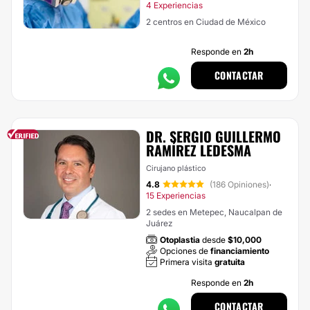
4 Experiencias
2 centros en Ciudad de México
Responde en
2h
CONTACTAR
DR. SERGIO GUILLERMO
RAMÍREZ LEDESMA
Cirujano plástico
4.8
(186 Opiniones)
·
15 Experiencias
2 sedes en Metepec, Naucalpan de
Juárez
Otoplastia
desde
$10,000
Opciones de
financiamiento
Primera visita
gratuita
Responde en
2h
CONTACTAR