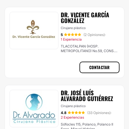
DR. VICENTE GARCÍA
GONZÁLEZ
Cirujano plástico
5
(2 Opiniones)
·
1 Experiencia
TLACOTALPAN (HOSP.
METROPOLITANO) No.59, CONS.
725 Col. ROMA SUR, Cuauhtémoc
CONTACTAR
DR. JOSÉ LUÍS
ALVARADO GUTIÉRREZ
Cirujano plástico
4.8
(33 Opiniones)
·
2 Experiencias
Sófocles 115, Polanco, Polanco II
Secc, Miguel Hidalgo