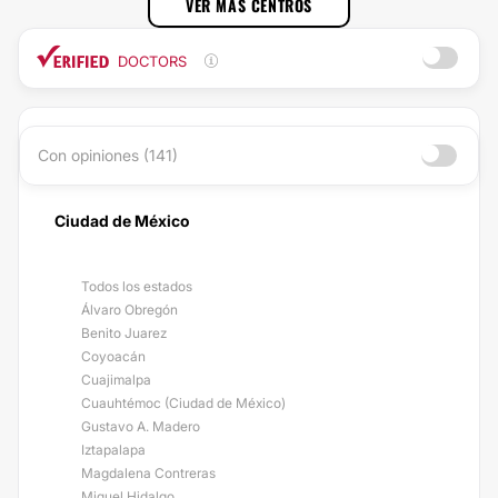
VER MÁS CENTROS
DOCTORS
Con opiniones (141)
Ciudad de México
Todos los estados
Álvaro Obregón
Benito Juarez
Coyoacán
Cuajimalpa
Cuauhtémoc (Ciudad de México)
Gustavo A. Madero
Iztapalapa
Magdalena Contreras
Miguel Hidalgo