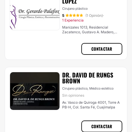
LÓPEZ
Cirujano plástico
5
(1 Opinión)
·
1 Experiencia
Manizales 1013, Residencial
Zacatenco, Gustavo A. Madero,
07369 CDMX, Gustavo A. Madero
CONTACTAR
DR. DAVID DE RUNGS
BROWN
Cirujano plástico, Médico estético
Sin opiniones
Av. Vasco de Quiroga 4001, Torre A
PB-H, Col. Santa Fé, Cuajimalpa
CONTACTAR