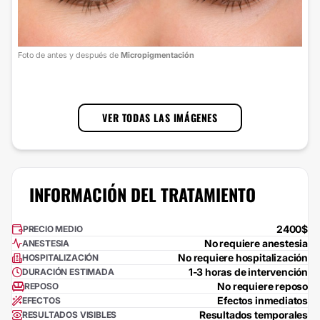
Foto
Foto de antes y después de
Micropigmentación
cort
1
/
3
VER TODAS LAS IMÁGENES
INFORMACIÓN DEL TRATAMIENTO
2400$
PRECIO MEDIO
No requiere anestesia
ANESTESIA
No requiere hospitalización
HOSPITALIZACIÓN
1-3 horas de intervención
DURACIÓN ESTIMADA
No requiere reposo
REPOSO
Efectos inmediatos
EFECTOS
Resultados temporales
RESULTADOS VISIBLES