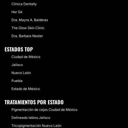
Clínica Dentally
Tamaulipas
3 Doctores · 3 Centros
Guerrero
1 Doctores · 4 Centros
Her Sé
Tabasco
5 Doctores · 0 Centros
Dra. Mayra A. Balderas
Baja California Sur
2 Doctores · 3 Centros
Nayarit
The Glow Skin Clinic
1 Doctores · 3 Centros
Baja California
1 Doctores · 3 Centros
Dra. Barbara Nester
Colima
1 Doctores · 3 Centros
Hidalgo
1 Doctores · 1 Centros
ESTADOS TOP
Ciudad de México
Jalisco
Nuevo León
Puebla
Estado de México
TRATAMIENTOS POR ESTADO
Pigmentación de cejas Ciudad de México
Delineado labios Jalisco
Tricopigmentación Nuevo León