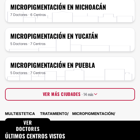
MICROPIGMENTACIÓN
EN MICHOACÁN
7 Doctores · 6 Centros
MICROPIGMENTACIÓN
EN YUCATÁN
5 Doctores · 7 Centros
MICROPIGMENTACIÓN
EN PUEBLA
5 Doctores · 7 Centros
VER MÁS CIUDADES
· 14 más
Nuevo León
4 Doctores · 8 Centros
MULTIESTETICA
TRATAMIENTO
MICROPIGMENTACIÓN
Chiapas
3 Doctores · 7 Centros
Querétaro
VER
2 Doctores · 8 Centros
Morelos
DOCTORES
2 Doctores · 5 Centros
Quintana Roo
4 Doctores · 3 Centros
ÚLTIMOS CENTROS VISTOS
Oaxaca
5 Doctores · 2 Centros