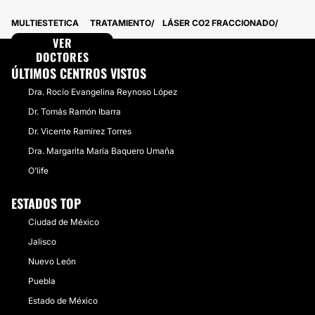
Michoacán
8 Doctores · 2 Centros
MULTIESTETICA
TRATAMIENTO
LÁSER CO2 FRACCIONADO
Querétaro
6 Doctores · 4 Centros
Chihuahua
VER
5 Doctores · 4 Centros
Baja California
DOCTORES
5 Doctores · 3 Centros
Yucatán
4 Doctores · 4 Centros
ÚLTIMOS CENTROS VISTOS
Tamaulipas
4 Doctores · 4 Centros
Dra. Rocío Evangelina Reynoso López
Sinaloa
3 Doctores · 3 Centros
Tabasco
5 Doctores · 0 Centros
Dr. Tomás Ramón Ibarra
Coahuila
3 Doctores · 2 Centros
Dr. Vicente Ramírez Torres
Oaxaca
2 Doctores · 2 Centros
Nayarit
Dra. Margarita María Baquero Umaña
0 Doctores · 4 Centros
Morelos
2 Doctores · 2 Centros
O’life
Quintana Roo
2 Doctores · 2 Centros
San Luis Potosí
4 Doctores · 0 Centros
ESTADOS TOP
Colima
2 Doctores · 2 Centros
Aguascalientes
Ciudad de México
1 Doctores · 2 Centros
Jalisco
Nuevo León
Puebla
Estado de México