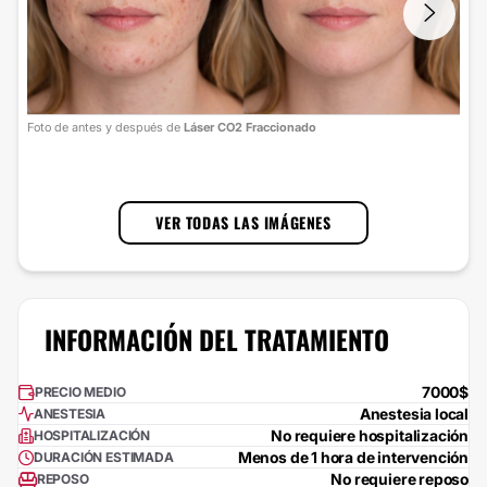
Foto
Foto de antes y después de
Láser CO2 Fraccionado
cort
1
/
3
VER TODAS LAS IMÁGENES
INFORMACIÓN DEL TRATAMIENTO
7000$
PRECIO MEDIO
Anestesia local
ANESTESIA
No requiere hospitalización
HOSPITALIZACIÓN
Menos de 1 hora de intervención
DURACIÓN ESTIMADA
No requiere reposo
REPOSO