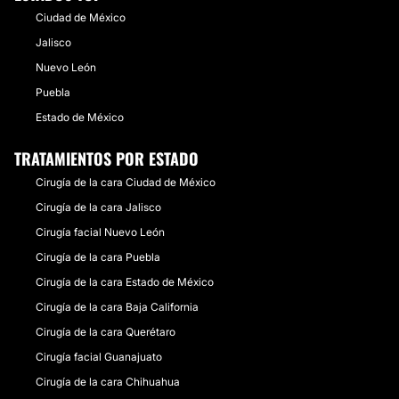
10 Doctores · 3 Centros
Oaxaca
Ciudad de México
9 Doctores · 3 Centros
Hidalgo
10 Doctores · 0 Centros
Jalisco
Colima
8 Doctores · 2 Centros
Nuevo León
Guerrero
7 Doctores · 1 Centros
Durango
5 Doctores · 1 Centros
Puebla
Tlaxcala
5 Doctores · 1 Centros
Estado de México
Zacatecas
4 Doctores · 0 Centros
TRATAMIENTOS POR ESTADO
Cirugía de la cara Ciudad de México
Cirugía de la cara Jalisco
Cirugía facial Nuevo León
Cirugía de la cara Puebla
Cirugía de la cara Estado de México
Cirugía de la cara Baja California
Cirugía de la cara Querétaro
Cirugía facial Guanajuato
Cirugía de la cara Chihuahua