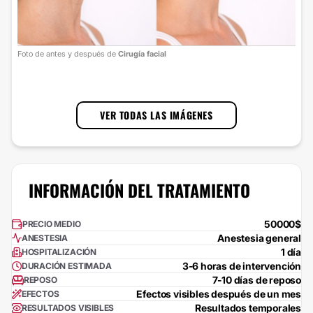
Foto
Foto de antes y después de
Cirugía facial
cort
1
/
3
VER TODAS LAS IMÁGENES
INFORMACIÓN DEL TRATAMIENTO
50000$
PRECIO MEDIO
Anestesia general
ANESTESIA
1 día
HOSPITALIZACIÓN
3-6 horas de intervención
DURACIÓN ESTIMADA
7-10 días de reposo
REPOSO
Efectos visibles después de un mes
EFECTOS
Resultados temporales
RESULTADOS VISIBLES