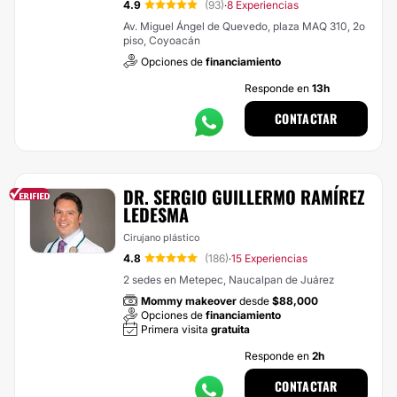
4.9
(93)
8 Experiencias
·
Av. Miguel Ángel de Quevedo, plaza MAQ 310, 2o
piso, Coyoacán
Opciones de
financiamiento
Responde en
13h
CONTACTAR
DR. SERGIO GUILLERMO RAMÍREZ
LEDESMA
Cirujano plástico
4.8
(186)
15 Experiencias
·
2 sedes en Metepec, Naucalpan de Juárez
Mommy makeover
desde
$88,000
Opciones de
financiamiento
Primera visita
gratuita
Responde en
2h
CONTACTAR