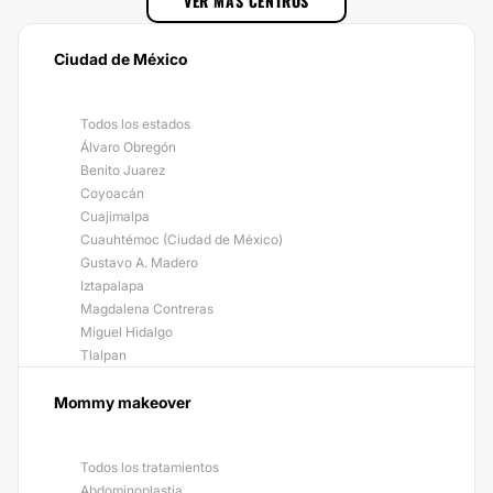
VER MÁS CENTROS
Ciudad de México
Todos los estados
Álvaro Obregón
Benito Juarez
Coyoacán
Cuajimalpa
Cuauhtémoc (Ciudad de México)
Gustavo A. Madero
Iztapalapa
Magdalena Contreras
Miguel Hidalgo
Tlalpan
Mommy makeover
Todos los tratamientos
Abdominoplastia