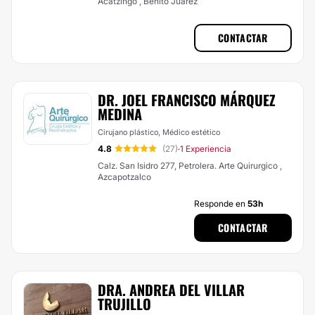
Acatzingo , Benito Juarez
CONTACTAR
DR. JOEL FRANCISCO MÁRQUEZ
MEDINA
Cirujano plástico, Médico estético
4.8
(27)
1 Experiencia
·
Calz. San Isidro 277, Petrolera. Arte Quirurgico ,
Azcapotzalco
Responde en
53h
CONTACTAR
DRA. ANDREA DEL VILLAR
TRUJILLO