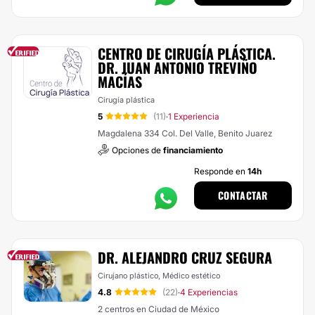
CENTRO DE CIRUGÍA PLÁSTICA.
DR. JUAN ANTONIO TREVIÑO
MACÍAS
Cirugía plástica
5
(11)
1 Experiencia
·
Magdalena 334 Col. Del Valle, Benito Juarez
Opciones de
financiamiento
Responde en
14h
CONTACTAR
DR. ALEJANDRO CRUZ SEGURA
Cirujano plástico, Médico estético
4.8
(22)
4 Experiencias
·
2 centros en Ciudad de México