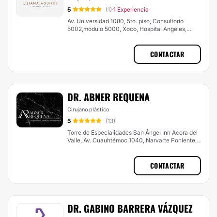
5
(1)
1 Experiencia
·
Av. Universidad 1080, 5to. piso, Consultorio
5002,módulo 5000, Xoco, Hospital Angeles,
Universidad. , Benito Juarez
CONTACTAR
DR. ABNER REQUENA
Cirujano plástico
5
(13)
Torre de Especialidades San Ángel Inn Acora del
Valle, Av. Cuauhtémoc 1040, Narvarte Poniente,
Benito Juárez, 03020, CDMX. Consultorio 854.,
Benito Juarez
CONTACTAR
DR. GABINO BARRERA VÁZQUEZ