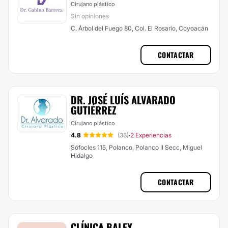
Cirujano plástico
Sin opiniones
C. Árbol del Fuego 80, Col. El Rosario, Coyoacán
CONTACTAR
DR. JOSÉ LUÍS ALVARADO
GUTIÉRREZ
Cirujano plástico
4.8
(33)
2 Experiencias
·
Sófocles 115, Polanco, Polanco II Secc, Miguel
Hidalgo
CONTACTAR
CLÍNICA BALEY