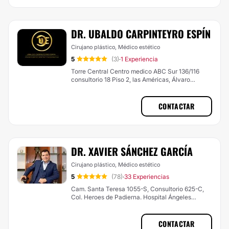
DR. UBALDO CARPINTEYRO ESPÍN
Cirujano plástico, Médico estético
5
(3)
1 Experiencia
·
Torre Central Centro medico ABC Sur 136/116
consultorio 18 Piso 2, las Américas, Álvaro
Obregón
CONTACTAR
DR. XAVIER SÁNCHEZ GARCÍA
Cirujano plástico, Médico estético
5
(78)
33 Experiencias
·
Cam. Santa Teresa 1055-S, Consultorio 625-C,
Col. Heroes de Padierna. Hospital Ángeles
Pedregal,, Magdalena Contreras
CONTACTAR