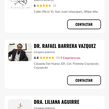
Médico estético
5
(1)
Calle Oficio 10, San Juan ixtayopan,, Milpa Alta
CONTACTAR
DR. RAFAEL BARRERA VAZQUEZ
Cirujano plástico
4.8
(5)
5 Experiencias
·
Calzada Del Hueso 331, Col. Floresta Coyoacán,
Coyoacán
CONTACTAR
DRA. LILIANA AGUIRRE
Cirujano plástico