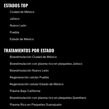
Baja California Sur
2 Doctores · 5 Centros
ESTADOS TOP
Aguascalientes
4 Doctores · 3 Centros
Nayarit
Ciudad de México
2 Doctores · 4 Centros
Durango
3 Doctores · 2 Centros
Jalisco
Colima
3 Doctores · 2 Centros
Nuevo León
Guerrero
1 Doctores · 3 Centros
Hidalgo
1 Doctores · 1 Centros
Puebla
Estado de México
TRATAMIENTOS POR ESTADO
Bioestimulación Ciudad de México
Bioestimulación con plasma rico en plaquetas Jalisco
Bioestimulación Nuevo León
Regeneración celular Puebla
Regeneración celular Estado de México
Plasma Baja California
Bioestimulación con plasma rico en plaquetas Querétaro
Plasma Rico en Plaquetas Guanajuato