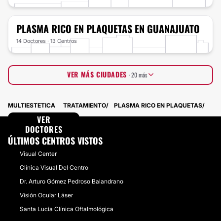
PLASMA RICO EN PLAQUETAS
EN GUANAJUATO
14 Doctores · 13 Centros
VER MÁS CIUDADES
· 20 más
Tamaulipas
10 Doctores · 8 Centros
MULTIESTETICA
TRATAMIENTO
PLASMA RICO EN PLAQUETAS
Quintana Roo
8 Doctores · 10 Centros
Oaxaca
VER
11 Doctores · 6 Centros
Chiapas
DOCTORES
5 Doctores · 10 Centros
Yucatán
7 Doctores · 7 Centros
ÚLTIMOS CENTROS VISTOS
Michoacán
7 Doctores · 6 Centros
Visual Center
Veracruz
8 Doctores · 5 Centros
Chihuahua
4 Doctores · 6 Centros
Clínica Visual Del Centro
Morelos
3 Doctores · 5 Centros
Dr. Arturo Gómez Pedroso Balandrano
Coahuila
5 Doctores · 3 Centros
Sinaloa
Visión Ocular Láser
3 Doctores · 5 Centros
Tabasco
7 Doctores · 1 Centros
Santa Lucía Clínica Oftalmológica
Sonora
5 Doctores · 2 Centros