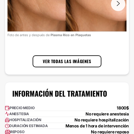
Foto
Foto de antes y después de
Plasma Rico en Plaquetas
cort
1
/
3
VER TODAS LAS IMÁGENES
INFORMACIÓN DEL TRATAMIENTO
1800$
PRECIO MEDIO
No requiere anestesia
ANESTESIA
No requiere hospitalización
HOSPITALIZACIÓN
Menos de 1 hora de intervención
DURACIÓN ESTIMADA
No requiere reposo
REPOSO