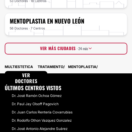
53 Doctores · 18 Centros
MENTOPLASTIA
EN NUEVO LEÓN
56 Doctores · 7 Centros
VER MÁS CIUDADES
· 24 más
Estado de México
51 Doctores · 5 Centros
MULTIESTETICA
TRATAMIENTO
MENTOPLASTIA
Puebla
24 Doctores · 11 Centros
Guanajuato
VER
25 Doctores · 8 Centros
Querétaro
DOCTORES
21 Doctores · 7 Centros
Chihuahua
22 Doctores · 5 Centros
ÚLTIMOS CENTROS VISTOS
Sinaloa
24 Doctores · 1 Centros
Dr. José Ramón Ochoa Gómez
Veracruz
18 Doctores · 4 Centros
Quintana Roo
13 Doctores · 8 Centros
Dr. Paul Jay Olsoff Pagovich
Coahuila
19 Doctores · 1 Centros
Dr. Juan Carlos Rentería Covarrubias
Yucatán
15 Doctores · 4 Centros
Michoacán
Dr. Rodolfo Othon Vazquez Gonzalez
19 Doctores · 0 Centros
Sonora
14 Doctores · 3 Centros
Dr. José Antonio Alejandre Suárez