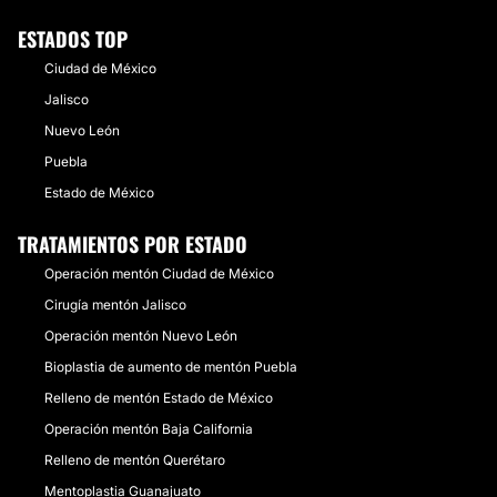
San Luis Potosí
14 Doctores · 0 Centros
Aguascalientes
10 Doctores · 3 Centros
ESTADOS TOP
Morelos
7 Doctores · 5 Centros
Tamaulipas
Ciudad de México
11 Doctores · 0 Centros
Oaxaca
6 Doctores · 3 Centros
Jalisco
Chiapas
5 Doctores · 4 Centros
Nuevo León
Hidalgo
8 Doctores · 0 Centros
Tabasco
7 Doctores · 1 Centros
Puebla
Colima
5 Doctores · 2 Centros
Estado de México
Baja California Sur
6 Doctores · 0 Centros
Durango
4 Doctores · 1 Centros
TRATAMIENTOS POR ESTADO
Tlaxcala
3 Doctores · 1 Centros
Operación mentón Ciudad de México
Cirugía mentón Jalisco
Operación mentón Nuevo León
Bioplastia de aumento de mentón Puebla
Relleno de mentón Estado de México
Operación mentón Baja California
Relleno de mentón Querétaro
Mentoplastia Guanajuato