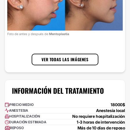
Foto
Foto de antes y después de
Mentoplastia
cort
1
/
3
VER TODAS LAS IMÁGENES
INFORMACIÓN DEL TRATAMIENTO
18000$
PRECIO MEDIO
Anestesia local
ANESTESIA
No requiere hospitalización
HOSPITALIZACIÓN
1-3 horas de intervención
DURACIÓN ESTIMADA
Más de 10 días de reposo
REPOSO