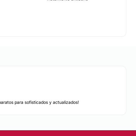
EZA
Tratamientos faciales
Depilación láser
Microdermoabrasión
Tratamientos anticelulíticos
paratos para sofisticados y actualizados!