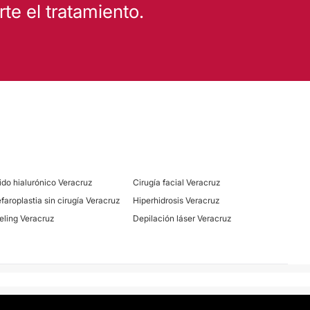
e el tratamiento.
ido hialurónico Veracruz
Cirugía facial Veracruz
efaroplastia sin cirugía Veracruz
Hiperhidrosis Veracruz
eling Veracruz
Depilación láser Veracruz