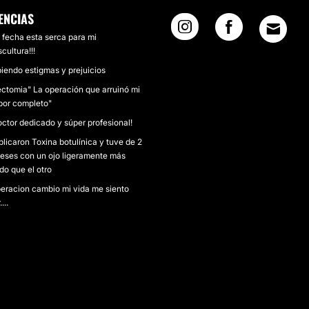
ENCIAS
 fecha esta serca para mi
scultura!!!
endo estigmas y prejuicios
ctomia" La operación que arruinó mi
por completo"
ctor dedicado y súper profesional!
licaron Toxina botulínica y tuve de 2
eses con un ojo ligeramente más
do que el otro
eracion cambio mi vida me siento
...