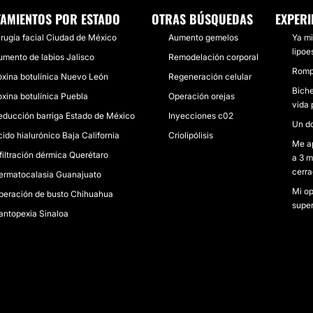
TAMIENTOS POR ESTADO
OTRAS BÚSQUEDAS
EXPERI
irugía facial Ciudad de México
Aumento gemelos
Ya mi
lipoe
umento de labios Jalisco
Remodelación corporal
Rompi
oxina botulínica Nuevo León
Regeneración celular
Biche
oxina botulínica Puebla
Operación orejas
vida 
educción barriga Estado de México
Inyecciones c02
Un do
cido hialurónico Baja California
Criolipólisis
Me ap
nfiltración dérmica Querétaro
a 3 m
cerra
ermatocalasia Guanajuato
Mi op
peración de busto Chihuahua
super.
antopexia Sinaloa