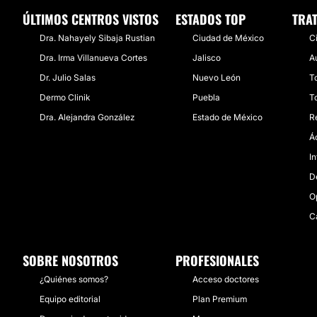
ÚLTIMOS CENTROS VISTOS
ESTADOS TOP
TRA
Dra. Nahayely Sibaja Rustian
Ciudad de México
C
Dra. Irma Villanueva Cortes
Jalisco
A
Dr. Julio Salas
Nuevo León
T
Dermo Clinik
Puebla
T
Dra. Alejandra González
Estado de México
R
Á
I
D
O
C
SOBRE NOSOTROS
PROFESIONALES
¿Quiénes somos?
Acceso doctores
Equipo editorial
Plan Premium