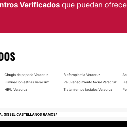
ntros Verificados
que puedan ofrecert
DOS
Cirugía de papada Veracruz
Blefaroplastia Veracruz
Ác
Eliminación estrías Veracruz
Rejuvenecimiento facial Veracruz
Bl
HIFU Veracruz
Tratamientos faciales Veracruz
Pe
A. GISSEL CASTELLANOS RAMOS