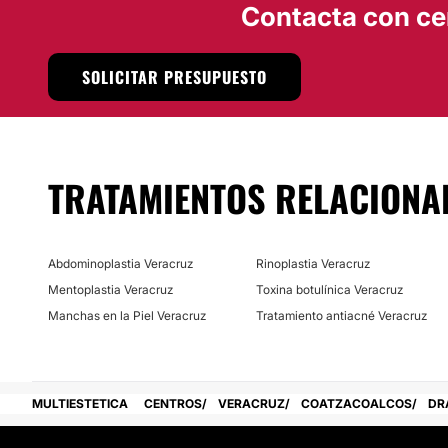
Contacta con ce
Financiación o facilidades de pago:
No
SOLICITAR PRESUPUESTO
TRATAMIENTOS RELACIONA
Abdominoplastia Veracruz
Rinoplastia Veracruz
Mentoplastia Veracruz
Toxina botulínica Veracruz
Manchas en la Piel Veracruz
Tratamiento antiacné Veracruz
MULTIESTETICA
CENTROS
VERACRUZ
COATZACOALCOS
DR