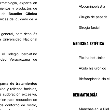
rmatología, experta en
Abdominoplastia
ientos y productos de
ra de
Bouclier Clínica
Cirugía de papada
nicas del cuidado de la
Cirugía facial
 general, para después
a Universidad Nacional
MEDICINA ESTÉTICA
l Colegio Iberolatino
Toxina botulínica
edad Veracruzana de
Ácido hialurónico
Blefaroplastia sin ci
gama de tratamientos
ica y rellenos faciales,
DERMATOLOGÍA
a sudoración excesiva,
itacion para reducción de
de contorno de rostro,
Manchas en la Piel