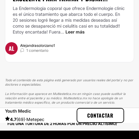
La Endermologia coporal que ofrece Endermologie clinic
es el único tratamiento que abarca todo el cuerpo. En
20 sesiones logré llegar a mis medidas deseadas así
como se desapareció mi celulitis casi en su totalidad!!
Estoy encantada! Fuera...
Leer más
Alejandrasolorzano1
AL
1 comentario
Todo el contenido de esta página está generado por usuarios reales del portal y no por
doctores o especialistas.
La información que aparece en Multiestetica.mx en ningún caso puede sustituir la
relación entre el paciente y su médico. Multiestetica.mx no hace apología de un
tratamiento médico específico, de un producto comercial o de un servicio.
Youth Medic
MULTIESTETICA
EXPERIENCIAS
CONTACTAR
EXPERIENCIAS SOBRE LÁSER CO2 FRACCIONADO
4.7
(69)
·
Metepec
FUE UNA TORTURA DE 2 HORAS POR UN PRECIIO ALTÍSIMO