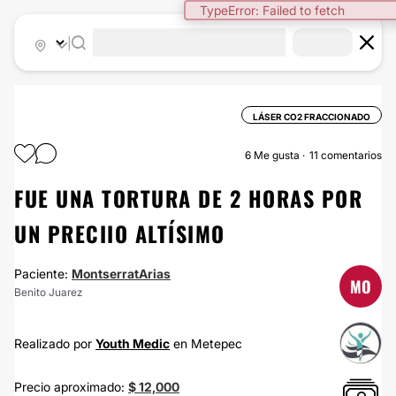
TypeError: Failed to fetch
|
LÁSER CO2 FRACCIONADO
6
Me gusta
11 comentarios
FUE UNA TORTURA DE 2 HORAS POR
UN PRECIIO ALTÍSIMO
Paciente:
MontserratArias
MO
Benito Juarez
Realizado por
Youth Medic
en Metepec
Precio aproximado:
$ 12,000