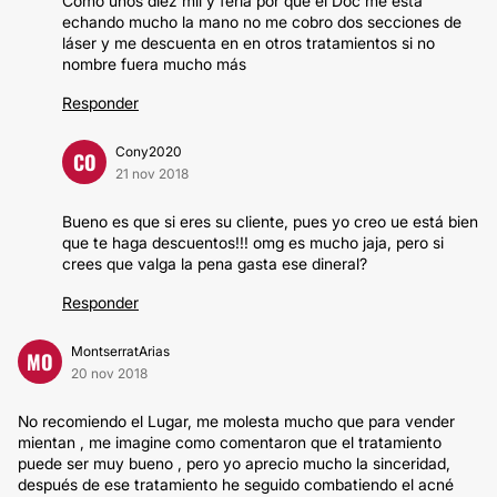
Como unos diez mil y feria por que el Doc me está
echando mucho la mano no me cobro dos secciones de
láser y me descuenta en en otros tratamientos si no
nombre fuera mucho más
Responder
Cony2020
CO
21 nov 2018
Bueno es que si eres su cliente, pues yo creo ue está bien
que te haga descuentos!!! omg es mucho jaja, pero si
crees que valga la pena gasta ese dineral?
Responder
MontserratArias
MO
20 nov 2018
No recomiendo el Lugar, me molesta mucho que para vender
mientan , me imagine como comentaron que el tratamiento
puede ser muy bueno , pero yo aprecio mucho la sinceridad,
después de ese tratamiento he seguido combatiendo el acné