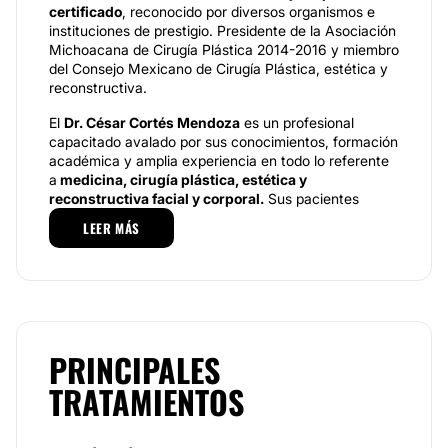
certificado
, reconocido por diversos organismos e
instituciones de prestigio. Presidente de la Asociación
Michoacana de Cirugía Plástica 2014-2016 y miembro
del Consejo Mexicano de Cirugía Plástica, estética y
reconstructiva.
El
Dr. César Cortés
Mendoza
es un profesional
capacitado avalado por sus conocimientos, formación
académica y amplia experiencia en todo lo referente
a
medicina, cirugía
plástica, estética y
reconstructi
va facial y corporal.
Sus pacientes
destacan su cercanía, buen asesoramiento y la
LEER MÁS
confianza que inspira al realizar procedimientos y los
buenos resultados obtenidos.
Especialidades
El
Dr. César Cortés
es especialista en diversos
procedimientos faciales y corporales como: cirugía de
PRINCIPALES
nariz, párpados, orejas y aumento de busto. Además,
destacan procedimientos como lipoescultura,
TRATAMIENTOS
abdominoplastía, pantorrillas, mentón, mejillas y
cirugía facial.