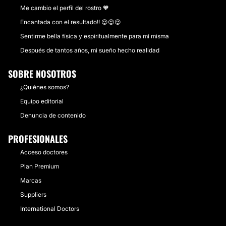
Me cambio el perfil del rostro 🧡
CIRUGÍA FACIAL
Encantada con el resultado!! 😍😍😍
Sentirme bella física y espiritualmente para mí misma
Existen muchos procedimientos para mejorar la
Después de tantos años, mi sueño hecho realidad
apariencia de la cara o ciertos trastornos, algunos
ejemplos son el aumento de mentón o de las mejillas,
SOBRE NOSOTROS
o al contrario disminución de chachetes o mejillas,
disminución surcos o pliegues, cicatrices,
¿Quiénes somos?
deformidades, etc.
Equipo editorial
Desde:
$ 500
hasta
$ 100,000
Denuncia de contenido
CONTACTAR
PROFESIONALES
Acceso doctores
LIPÓLISIS
Plan Premium
Marcas
Tratamiento que se realiza de manera ambulatoria
Suppliers
para disminuir la grasa en zonas específicas y de
manera selectiva en algunas áreas del cuerpo.
International Doctors
Desde:
$ 500
hasta
$ 100,000