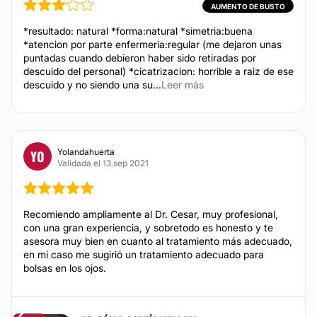
Desde $ 500
AUMENTO DE BUSTO
Tratamiento antiacné
*resultado: natural *forma:natural *simetria:buena
Manchas en la Piel
*atencion por parte enfermeria:regular (me dejaron unas
puntadas cuando debieron haber sido retiradas por
Carcinoma Basocelular
descuido del personal) *cicatrizacion: horrible a raiz de ese
descuido y no siendo una su...
Leer más
CIRUGÍA ÍNTIMA
Labioplastia
Yolandahuerta
YO
Validada el 13 sep 2021
Vaginoplastia
Rejuvenecimiento Vaginal
Himenoplastia
Recomiendo ampliamente al Dr. Cesar, muy profesional,
con una gran experiencia, y sobretodo es honesto y te
asesora muy bien en cuanto al tratamiento más adecuado,
TRATAMIENTOS DE BELLEZA
en mi caso me sugirió un tratamiento adecuado para
bolsas en los ojos.
HIFU
Peeling