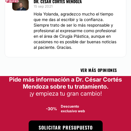
DR. CÉSAR CORTÉS MENDOZA
Desde $ 500
15 sep 2021
Depilación láser
Hola Yolanda, agradezco mucho el tiempo
Desde $ 500
que me das al escribir y la confianza.
Dieta
Siempre trato de ser lo más responsable y
Radiofrecuencia
profesional al expresarme como profesional
Desde $ 500
en el área de Cirugía Plástica, aunque en
ocasiones no es posible dar buenas noticias
Microdermoabrasión
al paciente. Gracias.
Desde $ 500
Tratamientos faciales
Desde $ 500
Micropigmentación
VER MÁS OPINIONES
Tratamientos anticelulíticos
Pide más información a Dr. César Cortés
Desde $ 500
Mendoza sobre tu tratamiento.
Drenaje linfático
¡y empieza tu gran cambio!
Desde $ 500
Cavitación
Desde $ 500
Descuento
-30%
exclusivo web
ABDOMINOPLASTIA
SOLICITAR PRESUPUESTO