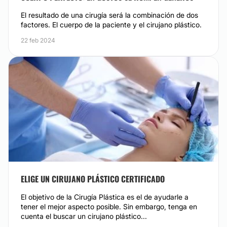
Cirugía que suele manejarse con anestesia local y
es lo que más te conviene.
ambulatoria (sin quedarse hospitalizado) en la que
El resultado de una cirugía será la combinación de dos
mediante pequeñas heridas se retira el exceso de
factores. El cuerpo de la paciente y el cirujano plástico.
grasa del cuello y papada.
22 feb 2024
Desde:
$ 500
hasta
$ 100,000
CONTACTAR
LIFTING
Cirugía para desvanecer algunos signos de
envejecimiento, suele manejarse con anestesia local,
siempre valorando bien al paciente y su seguridad.
Los cambios pueden ser muy agradables y dar una
apariencia mucho mas juvenil, sin deformar
expresiones o la apariencia original de la persona
ELIGE UN CIRUJANO PLÁSTICO CERTIFICADO
cuando el procedimiento es realizado con
procedimientos y experiencias adecuadas.
El objetivo de la Cirugía Plástica es el de ayudarle a
Desde:
$ 500
hasta
$ 100,000
tener el mejor aspecto posible. Sin embargo, tenga en
cuenta el buscar un cirujano plástico...