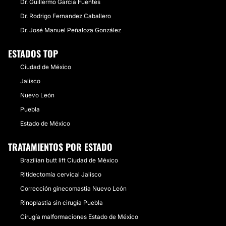
Dr. Guillermo Garcia Fuentes
Dr. Rodrigo Fernandez Caballero
Dr. José Manuel Peñaloza González
REJUVENECIMIENTO FACIAL
ESTADOS TOP
Tratamientos médicos para casa o consultorio,
Ciudad de México
manejos en consultorio con aparatos como
radiofrecuencia o luz pulsada, o algunos
Jalisco
procedimientos quirúrgicos, dependiendo de la
Nuevo León
indicación en cada caso, pueden ayudar a disminuir
los estigmas de la edad y dar una apariencia más
Puebla
juvenil.
Estado de México
Desde:
$ 500
hasta
$ 100,000
TRATAMIENTOS POR ESTADO
CONTACTAR
Brazilian butt lift Ciudad de México
Ritidectomía cervical Jalisco
DEPILACIÓN LÁSER
Corrección ginecomastia Nuevo León
Rinoplastia sin cirugía Puebla
Depilación con molestias mínimas ya que manejamos
Cirugía malformaciones Estado de México
la luz pulsada intensa . Manejamos tratamiento