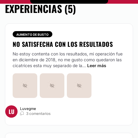
Cirugía de abdomen, en que se quitan flacidez, estrías
EXPERIENCIAS (5)
y exceso de piel. Además se realiza una plicatura de
músculos abdominales dando la función de un
corssette para definir mejor la cintura. También
conocida como lipectomía o tummy tuck.
Desde:
$ 500
hasta
$ 100,000
AUMENTO DE BUSTO
NO SATISFECHA CON LOS RESULTADOS
CONTACTAR
No estoy contenta con los resultados, mi operación fue
en diciembre de 2018, no me gusto como quedaron las
cicatrices esta muy separado de la...
Leer más
TOXINA BOTULÍNICA
Control de arrugas de expresión, el manejo
profesional y adecuado no es caro y da una
apariencia natural no artificial. Manejamos el
producto de marca original.
Desde:
$ 500
hasta
$ 100,000
Luvegme
LU
3 comentarios
CONTACTAR