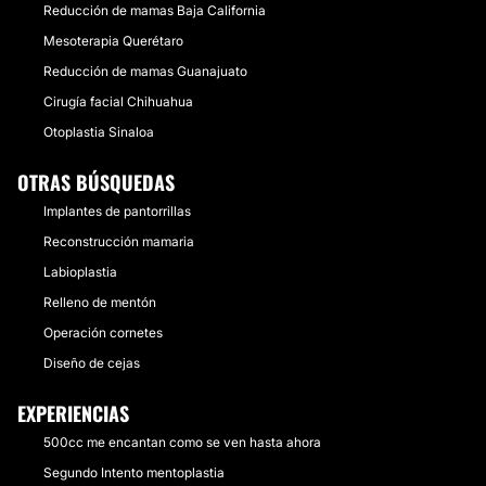
específico de contorno de áreas especiales como
Reducción de mamas Baja California
nevos, bigote, etc.
Mesoterapia Querétaro
Desde:
$ 500
hasta
$ 100,000
Reducción de mamas Guanajuato
CONTACTAR
Cirugía facial Chihuahua
Otoplastia Sinaloa
OTRAS BÚSQUEDAS
CIRUGÍA PLÁSTICA RECONSTRUCTIVA
Implantes de pantorrillas
Múltiples áreas abarcan la cirugía reconstructiva, la
Reconstrucción mamaria
cual de hecho es la base de conocimientos para la
Labioplastia
cirugía estética. Manejamos desde quemaduras y sus
secuelas, hasta deformidades, trastornos de la mano,
Relleno de mentón
tumoraciones o sus secuelas, trastornos de la piel
Operación cornetes
como cicatrices o tumores de piel, deformidades o
fracturas óseas de la cara, entre otras áreas de la
Diseño de cejas
cirugía reconstructiva.
Desde:
$ 500
hasta
$ 100,000
EXPERIENCIAS
500cc me encantan como se ven hasta ahora
CONTACTAR
Segundo Intento mentoplastia