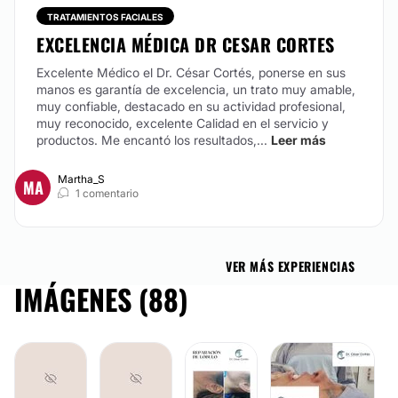
AUMENTO DE BUSTO
TRATAMIENTOS FACIALES
EXCELENCIA MÉDICA DR CESAR CORTES
Colocamos implantes de las mejores marcas y
Excelente Médico el Dr. César Cortés, ponerse en sus
garantías. De acuerdo a las características de la
manos es garantía de excelencia, un trato muy amable,
paciente y su gusto pueden colocarse por diferentes
muy confiable, destacado en su actividad profesional,
sitios de entrada del implante mediante pequeñas
muy reconocido, excelente Calidad en el servicio y
incisiones, y en diferentes profundidades
productos. Me encantó los resultados,...
Leer más
(submuscular, subglandular, etc.). Pueden lograrse
resultados muy naturales en que es dificil detectar el
implante o resultados en que pueda ser mas evidente
Martha_S
MA
y un aumento mas importante. Puede manejarse
1 comentario
como cirugía ambulatoria, sin quedarse hospitalizada.
Desde:
$ 500
hasta
$ 100,000
VER MÁS EXPERIENCIAS
CONTACTAR
IMÁGENES (88)
RINOPLASTIA
Cirugía de nariz. Existen diferentes técnicas, tendrá
que valorarse cada caso para definir la mas indicada,