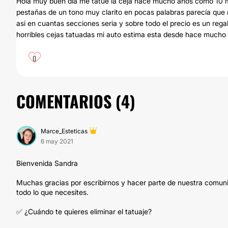
Hola muy buen dia me tatue la ceja hace mucho años como 10 ma
pestañas de un tono muy clarito en pocas palabras parecía que n
así en cuantas secciones seria y sobre todo el precio es un reg
horribles cejas tatuadas mi auto estima esta desde hace mucho 
0
COMENTARIOS (
4
)
Marce_Esteticas
6 may 2021
Bienvenida Sandra
Muchas gracias por escribirnos y hacer parte de nuestra comu
todo lo que necesites.
✅ ¿Cuándo te quieres eliminar el tatuaje?