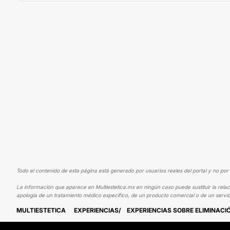
Todo el contenido de esta página está generado por usuarios reales del portal y no por 
La información que aparece en Multiestetica.mx en ningún caso puede sustituir la relac
apología de un tratamiento médico específico, de un producto comercial o de un servic
MULTIESTETICA
EXPERIENCIAS
EXPERIENCIAS SOBRE ELIMINACI