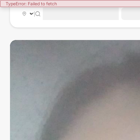
TypeError: Failed to fetch
|