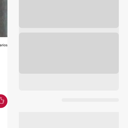
arios
S