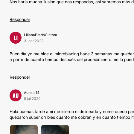
Nos haría mucha ilusión que nos respondas, así sabremos más de
Responder
LilianaPradoCintora
LI
31 oct 2022
Buen día yo me hice el microblading hace 3 semanas me quedaro
a partir de cuanto tiempo después del procedimiento me lo pued
Responder
Aurelia14
AU
8 jul 2024
Hola buenas tarde ami me isieron el delineado y nome quedo par
quedaron super orribles cuanto me cobran y en cuanto tiempo m