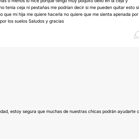
s o menos lo hice porqué tengo muy poquito bello en la ceja y
o tenia ceja ni pestañas me podrian decir si me pueden quitar esto si
alo que mi hija me quiere hacerla no quiere que me sienta apenada por
por los suelos Saludos y gracias
nidad, estoy segura que muchas de nuestras chicas podrán ayudarte 