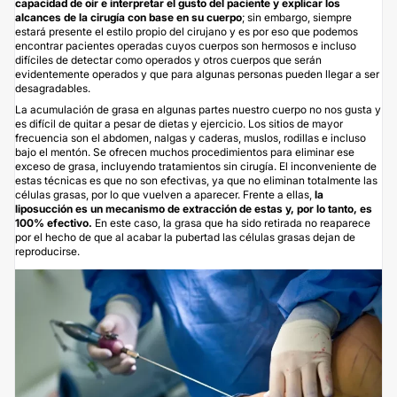
capacidad de oír e interpretar el gusto del paciente y explicar los
alcances de la cirugía con base en su cuerpo
; sin embargo, siempre
estará presente el estilo propio del cirujano y es por eso que podemos
encontrar pacientes operadas cuyos cuerpos son hermosos e incluso
difíciles de detectar como operados y otros cuerpos que serán
evidentemente operados y que para algunas personas pueden llegar a ser
desagradables.
La acumulación de grasa en algunas partes nuestro cuerpo no nos gusta y
es difícil de quitar a pesar de dietas y ejercicio. Los sitios de mayor
frecuencia son el abdomen, nalgas y caderas, muslos, rodillas e incluso
bajo el mentón. Se ofrecen muchos procedimientos para eliminar ese
exceso de grasa, incluyendo tratamientos sin cirugía. El inconveniente de
estas técnicas es que no son efectivas, ya que no eliminan totalmente las
células grasas, por lo que vuelven a aparecer. Frente a ellas,
la
liposucción
es un mecanismo de extracción de estas y, por lo tanto, es
100% efectivo.
En este caso, la grasa que ha sido retirada no reaparece
por el hecho de que al acabar la pubertad las células grasas dejan de
reproducirse.