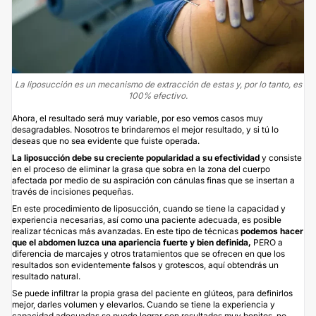
La liposucción es un mecanismo de extracción de estas y, por lo tanto, es
100% efectivo.
Ahora, el resultado será muy variable, por eso vemos casos muy
desagradables. Nosotros te brindaremos el mejor resultado, y si tú lo
deseas que no sea evidente que fuiste operada.
La liposucción debe su creciente popularidad a su efectividad
y consiste
en el proceso de eliminar la grasa que sobra en la zona del cuerpo
afectada por medio de su aspiración con cánulas finas que se insertan a
través de incisiones pequeñas.
En este procedimiento de liposucción, cuando se tiene la capacidad y
experiencia necesarias, así como una paciente adecuada, es posible
realizar técnicas más avanzadas. En este tipo de técnicas
podemos hacer
que el abdomen luzca una apariencia fuerte y bien definida,
PERO a
diferencia de marcajes y otros tratamientos que se ofrecen en que los
resultados son evidentemente falsos y grotescos, aquí obtendrás un
resultado natural.
Se puede infiltrar la propia grasa del paciente en glúteos, para definirlos
mejor, darles volumen y elevarlos. Cuando se tiene la experiencia y
capacidad adecuadas se puede lograr con resultados muy bonitos, no