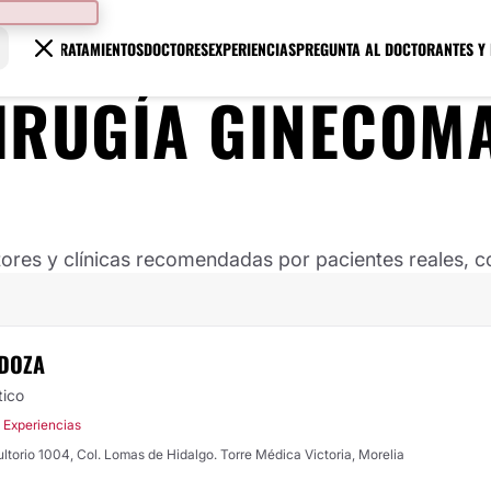
TRATAMIENTOS
DOCTORES
EXPERIENCIAS
PREGUNTA AL DOCTOR
ANTES Y
IRUGÍA GINECOM
ores y clínicas recomendadas por pacientes reales, co
NDOZA
tico
 Experiencias
ltorio 1004, Col. Lomas de Hidalgo. Torre Médica Victoria, Morelia