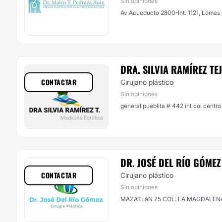
Sin opiniones
Av Acueducto 2800-Int. 1121, Lomas d
DRA. SILVIA RAMÍREZ TE
CONTACTAR
Cirujano plástico
Sin opiniones
general pueblita # 442 int col centro
DR. JOSÉ DEL RÍO GÓMEZ
CONTACTAR
Cirujano plástico
Sin opiniones
MAZATLáN 75 COL: LA MAGDALENA