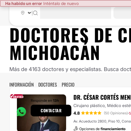
Ha habido un error
Inténtalo de nuevo
|
DOCTORES DE
C
MICHOACÁN
Más de 4163 doctores y especialistas. Busca doct
INFORMACIÓN
DOCTORES
PRECIO
DR. CÉSAR CORTÉS ME
Responde en
13h
Cirujano plástico, Médico esté
CONTACTAR
4.8
·
(50 Opiniones)
5
Av. Acueducto 2800, Piso 10, Consu
Opciones de
financiamiento