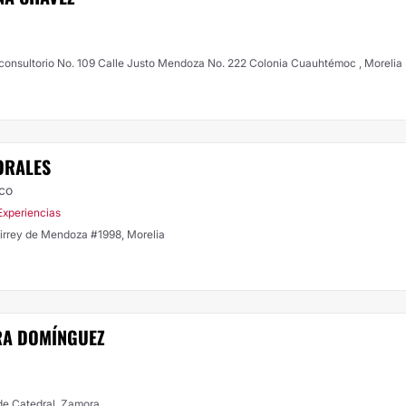
 consultorio No. 109 Calle Justo Mendoza No. 222 Colonia Cuauhtémoc , Morelia
ORALES
ico
Experiencias
Virrey de Mendoza #1998, Morelia
RA DOMÍNGUEZ
 de Catedral, Zamora