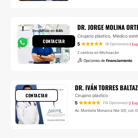
DR. JORGE MOLINA ORT
Responde en
64h
Cirujano plástico, Médico esté
CONTACTAR
5
·
(8 Opiniones)
1 Ex
2 centros en Michoacán
Opciones de
financiamiento
DR. IVÁN TORRES BALTA
CONTACTAR
Cirujano plástico
5
·
(14 Opiniones)
2 Exp