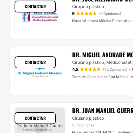
CONTACTAR
Cirujano plástico
5
(2 Opiniones)
Hospital Innova Médica Primer piso,
DR. MIGUEL ANDRADE M
CONTACTAR
Cirujano plástico, Médico estét
4.8
·
(42 Opiniones)
4 
Torre de Consultorios Star Médica -
DR. JUAN MANUEL GUER
CONTACTAR
Cirujano plástico
Sin opiniones
Niños Heroes 124, Int.304, Jardines