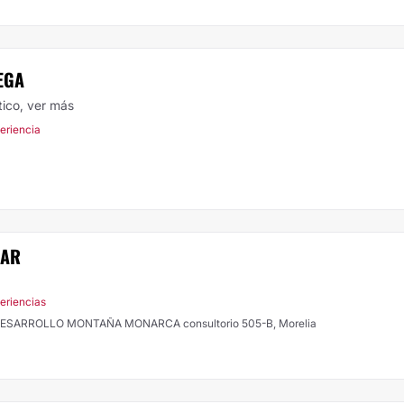
EGA
tico,
ver más
periencia
ZAR
eriencias
Av. Montaña Monarca Nte 331, col. DESARROLLO MONTAÑA MONARCA consultorio 505-B, Morelia