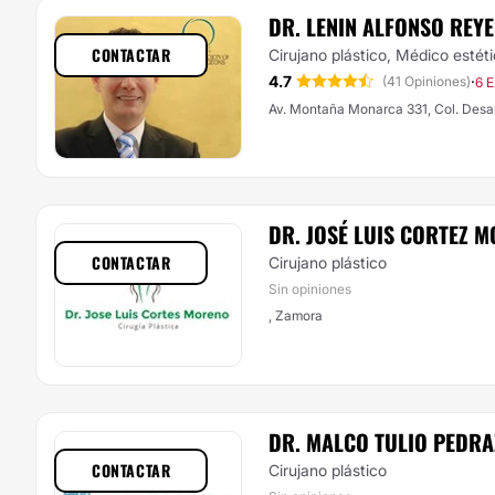
DR. LENIN ALFONSO REY
CONTACTAR
Cirujano plástico, Médico estét
4.7
·
(41 Opiniones)
6 E
Av. Montaña Monarca 331, Col. Desar
DR. JOSÉ LUIS CORTEZ 
CONTACTAR
Cirujano plástico
Sin opiniones
, Zamora
DR. MALCO TULIO PEDRA
CONTACTAR
Cirujano plástico