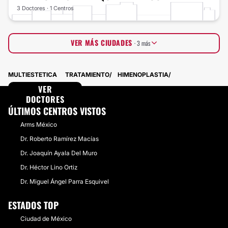
3 Doctores · 1 Centros
VER MÁS CIUDADES
· 3 más
Michoacán
3 Doctores · 0 Centros
MULTIESTETICA
TRATAMIENTO
HIMENOPLASTIA
Querétaro
2 Doctores · 0 Centros
Sonora
VER
1 Doctores · 0 Centros
DOCTORES
ÚLTIMOS CENTROS VISTOS
Arms México
Dr. Roberto Ramírez Macías
Dr. Joaquín Ayala Del Muro
Dr. Héctor Lino Ortiz
Dr. Miguel Ángel Parra Esquivel
ESTADOS TOP
Ciudad de México