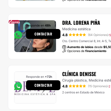
DRA. LORENA PIÑA
Responde en
48h
Medicina estética
CONTACTAR
4.8
·
(64 Opiniones)
5
Cto. Centro Comercial 8, Int. A-5, 
Aumento de labios
desde
$5,5
Opciones de
financiamiento
CLÍNICA DENISSE
Responde en
+72h
Cirugía plástica, Medicina esté
CONTACTAR
4.8
·
(15 Opiniones)
2
2 centros en Estado de México