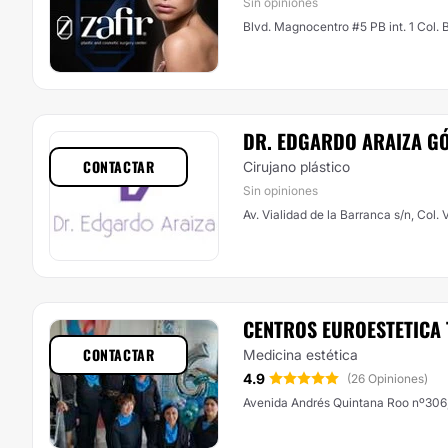
Sin opiniones
Blvd. Magnocentro #5 PB int. 1 Col. 
DR. EDGARDO ARAIZA G
CONTACTAR
Cirujano plástico
Sin opiniones
Av. Vialidad de la Barranca s/n, Col.
CENTROS EUROESTETICA
CONTACTAR
Medicina estética
4.9
(26 Opiniones)
Avenida Andrés Quintana Roo nº306,