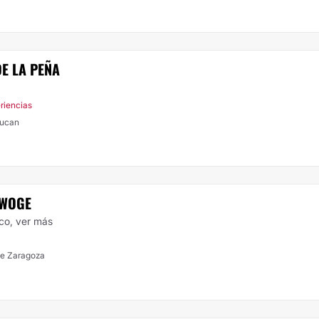
DE LA PEÑA
riencias
lucan
 WOGE
ico,
ver más
de Zaragoza