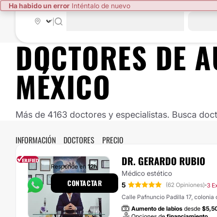
|
DOCTORES DE
A
MÉXICO
Más de 4163 doctores y especialistas. Busca doct
INFORMACIÓN
DOCTORES
PRECIO
DR. GERARDO RUBIO
Responde en
12h
Médico estético
CONTACTAR
5
·
(62 Opiniones)
3 E
Calle Pafnuncio Padilla 17, colonia
Aumento de labios
desde
$5,5
Opciones de
financiamiento