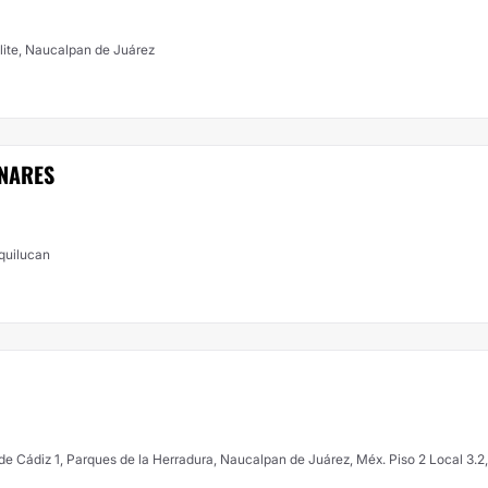
te 2A , Cd. Satélite, Naucalpan de Juárez
INARES
xquilucan
e Cádiz 1, Parques de la Herradura, Naucalpan de Juárez, Méx. Piso 2 Local 3.2,