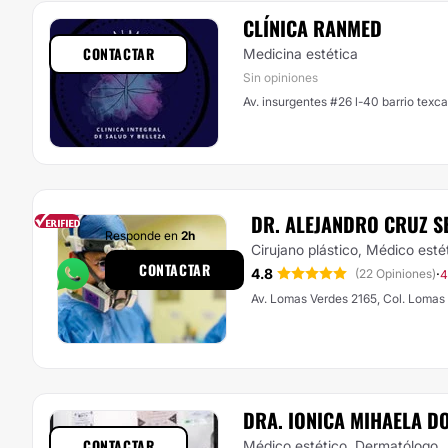
CLÍNICA RANMED
CONTACTAR
Medicina estética
Sin opiniones
Av. insurgentes #26 l-40 barrio texc
DR. ALEJANDRO CRUZ 
Responde en
2h
Cirujano plástico, Médico esté
CONTACTAR
4.8
·
(22 Opiniones)
4
Av. Lomas Verdes 2165, Col. Lomas 
DRA. IONICA MIHAELA 
CONTACTAR
Médico estético, Dermatólogo