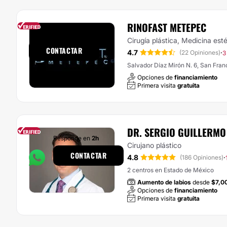
RINOFAST METEPEC
Responde en
7h
Cirugía plástica, Medicina esté
CONTACTAR
4.7
·
(22 Opiniones)
3
Salvador Díaz Mirón N. 6, San Fra
Opciones de
financiamiento
Primera visita
gratuita
DR. SERGIO GUILLERMO
Responde en
2h
Cirujano plástico
CONTACTAR
4.8
·
(186 Opiniones)
2 centros en Estado de México
Aumento de labios
desde
$7,0
Opciones de
financiamiento
Primera visita
gratuita