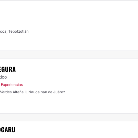
acoa, Tepotzotlán
SEGURA
tico
 Experiencias
Verdes Alteña II, Naucalpan de Juárez
DOGARU