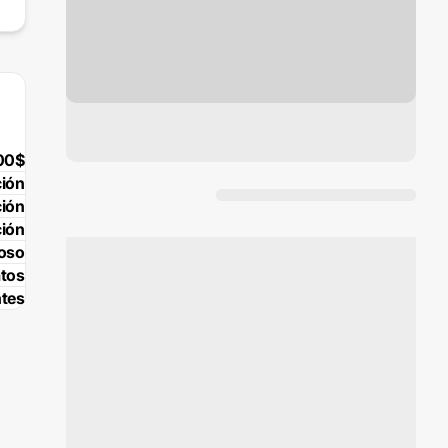
00$
ción
ción
ción
poso
atos
tes