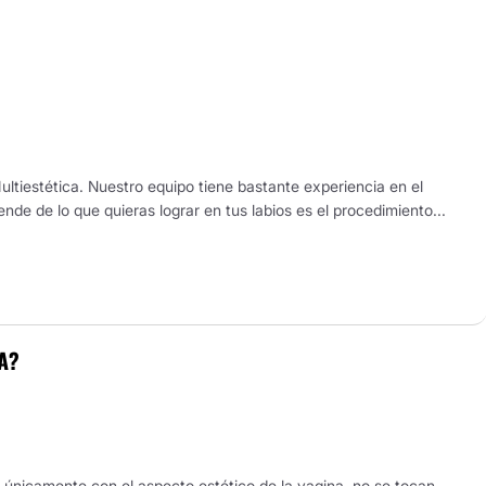
Multiestética. Nuestro equipo tiene bastante experiencia en el
e de lo que quieras lograr en tus labios es el procedimiento...
A?
ja únicamente con el aspecto estético de la vagina, no se tocan