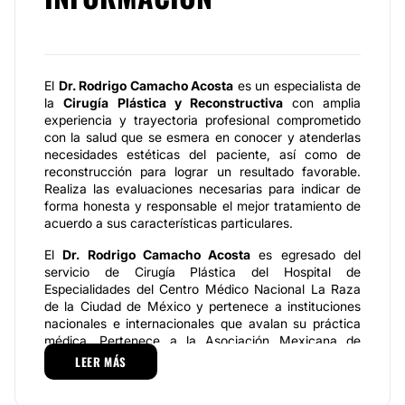
El
Dr. Rodrigo Camacho Acosta
es un especialista de
la
Cirugía Plástica y Reconstructiva
con amplia
experiencia y trayectoria profesional comprometido
con la salud que se esmera en conocer y atenderlas
necesidades estéticas del paciente, así como de
reconstrucción para lograr un resultado favorable.
Realiza las evaluaciones necesarias para indicar de
forma honesta y responsable el mejor tratamiento de
acuerdo a sus características particulares.
El
Dr. Rodrigo Camacho Acosta
es egresado del
servicio de Cirugía Plástica del Hospital de
Especialidades del Centro Médico Nacional La Raza
de la Ciudad de México y pertenece a instituciones
nacionales e internacionales que avalan su práctica
médica. Pertenece a la Asociación Mexicana de
Cirugía Plástica, Estética y Reconstructiva; a la
LEER MÁS
Sociedad Internacional de Cirujanos Plásticos y
Estéticos; al Consejo Mexicano de Cirugía Plástica