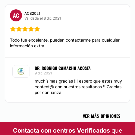
Eliminación de lunares
Desde $ 2,000 hasta $ 5,000
ACB2021
AC
Validada el 8 dic 2021
Manchas en la Piel
Desde $ 4,000 hasta $ 6,000
Tratamiento antiacné
Todo fue excelente, pueden contactarme para cualquier
Carcinoma Basocelular
información extra.
Desde $ 5,000 hasta $ 10,000
CIRUGÍA ÍNTIMA
DR. RODRIGO CAMACHO ACOSTA
9 dic 2021
muchísimas gracias !!! espero que estes muy
Labioplastia
content@ con nuestros resultados !! Gracias
Desde $ 15,000 hasta $ 20,000
por confianza
Vaginoplastia
Rejuvenecimiento Vaginal
Desde $ 6,000 hasta $ 32,000
VER MÁS OPINIONES
Himenoplastia
Contacta con centros Verificados
que