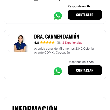
Responde en
2h
CONTACTAR
DRA. CARMEN DAMIÁN
4.8
(18)
2 Experiencias
·
Avenida canal de Miramontes 2342 Colonia
Avante CDMX., Coyoacán
Responde en
+72h
CONTACTAR
INFORMACIÓN