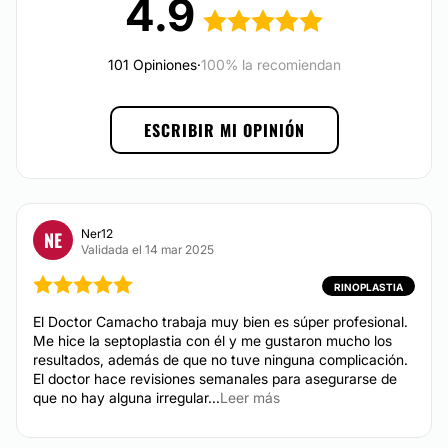
4.9
Financiación o facilidades de pago:
Desde $ 6,500 hasta $ 8,500
Eliminación estrías
Sí
Eliminación de cicatrices
101 Opiniones
·
100% la recomiendan
Métodos de pago aceptados:
Desde $ 3,000 hasta $ 5,000
Aumento de labios
Tarjeta de Crédito/Débito
Desde $ 6,500 hasta $ 7,500
ESCRIBIR MI OPINIÓN
Transferencia Bancaria
Ácido hialurónico
Desde $ 6,000 hasta $ 7,500
Efectivo
Rejuvenecimiento facial
Desde $ 8,000 hasta $ 25,000
Otros
Blefaroplastia sin cirugía
Ner12
NE
Validada el 14 mar 2025
Hialuronidasa
Hiperhidrosis
RINOPLASTIA
Desde $ 6,000 hasta $ 10,000
El Doctor Camacho trabaja muy bien es súper profesional.
Me hice la septoplastia con él y me gustaron mucho los
resultados, además de que no tuve ninguna complicación.
DERMATOLOGÍA
El doctor hace revisiones semanales para asegurarse de
que no hay alguna irregular...
Leer más
Eliminación de verrugas
Desde $ 2,000 hasta $ 4,000