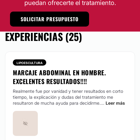
TRATAMIENTOS DE BELLEZA
puedan ofrecerte el tratamiento.
SOLICITAR PRESUPUESTO
HIFU
Desde $ 4,000 hasta $ 6,000
EXPERIENCIAS (25)
Tratamientos faciales
Desde $ 1,500 hasta $ 6,000
Peeling
Drenaje linfático
Desde $ 400 hasta $ 600
LIPOESCULTURA
Tratamientos anticelulíticos
MARCAJE ABDOMINAL EN HOMBRE.
Desde $ 1,000 hasta $ 1,500
EXCELENTES RESULTADOS!!!!
Radiofrecuencia
Desde $ 1,000 hasta $ 1,500
Realmente fue por vanidad y tener resultados en corto
Cavitación
tiempo, la explicación y dudas del tratamiento me
Desde $ 800 hasta $ 1,500
resultaron de mucha ayuda para decidirme....
Leer más