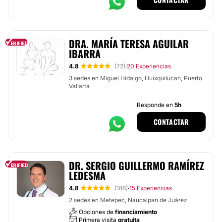
DRA. MARÍA TERESA AGUILAR
IBARRA
4.8
(72)
20 Experiencias
·
3 sedes en Miguel Hidalgo, Huixquilucan, Puerto
Vallarta
Responde en
5h
CONTACTAR
DR. SERGIO GUILLERMO RAMÍREZ
LEDESMA
4.8
(186)
15 Experiencias
·
2 sedes en Metepec, Naucalpan de Juárez
Opciones de
financiamiento
Primera visita
gratuita