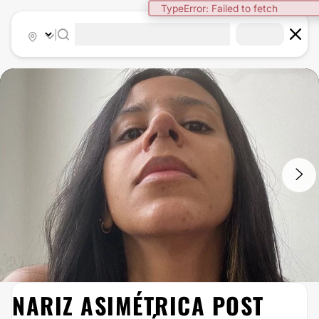
TypeError: Failed to fetch
|
1
/
5
NARIZ ASIMÉTRICA POST
RINOPLASTIA