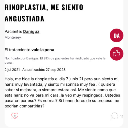
RINOPLASTIA, ME SIENTO
ANGUSTIADA
Paciente:
Daniguz
DA
Monterrey
El tratamiento
vale la pena
Notificado por Daniguz. El 81% de pacientes han indicado que vale la
pena.
2 jul 2021 · Actualización: 27 sep 2023
Hola, me hice la rinoplastia el dia 7 junio 21 pero aun siento mi
nariz muy levantada, y siento mi sonrisa muy fea :’( quisiera
saber si mejorara, o siempre estara asi. Me siento como que
esta nariz no va para mi cara, la veo muy respingada. Ustedes
pasaron por eso? Es normal? Si tienen fotos de su proceso me
podrian compartirlas?
3
11