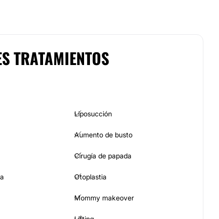
ES TRATAMIENTOS
Liposucción
Aumento de busto
Cirugía de papada
ia
Otoplastia
Mommy makeover
Lifting