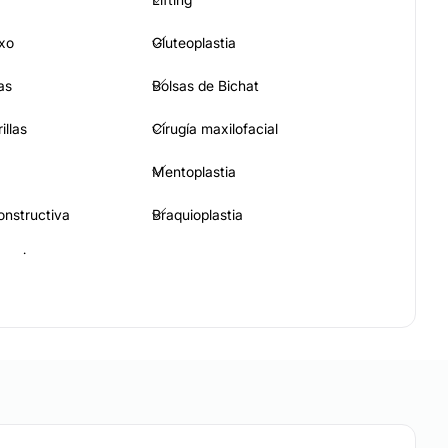
xo
Gluteoplastia
as
Bolsas de Bichat
illas
Cirugía maxilofacial
Mentoplastia
constructiva
Braquioplastia
maria
Rinomodelación
trices
Aumento de labios