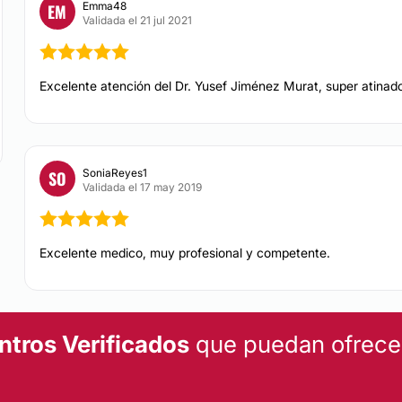
Emma48
EM
Ácido hialurónico
Validada el 21 jul 2021
Blefaroplastia sin ci
mientos de
cirugía
Excelente atención del Dr. Yusef Jiménez Murat, super atina
o.
DERMATOLOGÍA
Eliminación de verr
SoniaReyes1
SO
Validada el 17 may 2019
Manchas en la Piel
Excelente medico, muy profesional y competente.
ntros Verificados
que puedan ofrecert