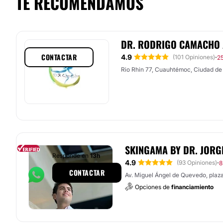
TE RECOMENDAMOS
DR. RODRIGO CAMACHO
CONTACTAR
4.9
·
(101 Opiniones)
25
Rio Rhin 77, Cuauhtémoc, Ciudad de
SKINGAMA BY DR. JORG
Responde en
13h
4.9
·
(93 Opiniones)
8
CONTACTAR
Av. Miguel Ángel de Quevedo, plaz
Opciones de
financiamiento