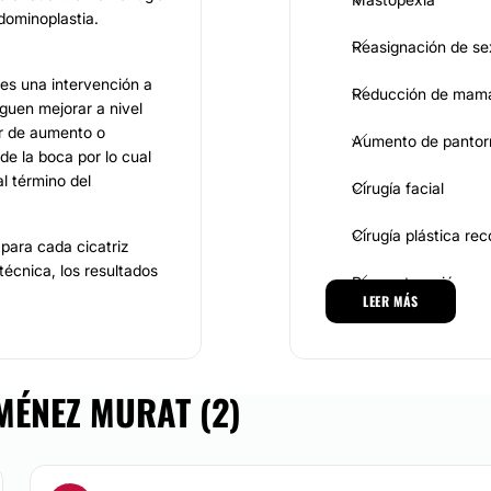
bdominoplastia.
Reasignación de se
 es una intervención a
Reducción de mam
iguen mejorar a nivel
er de aumento o
Aumento de pantorr
de la boca por lo cual
al término del
Cirugía facial
Cirugía plástica re
 para cada cicatriz
técnica, los resultados
Reconstrucción ma
rtir de unas semanas o
LEER MÁS
terior a la valoración de
miento que sea más
MEDICINA ESTÉTICA
MÉNEZ MURAT (2)
sa del cuello, mejora la
Toxina botulínica
 cara, se realiza de
son inmediatos. El
Eliminación de cica
 realizar esta