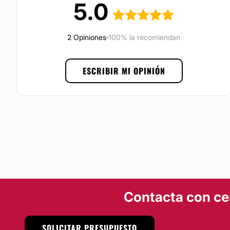
5.0
intervención adecuadamente.
Localización
2 Opiniones
·
100% la recomiendan
Dr. Yusef
ofrece su experiencia y profesionalismo en trata
plástica, estética y reconstructiva en la Ciudad de Méxic
ESCRIBIR MI OPINIÓN
Posibilidad de videoconsulta:
No
Financiación o facilidades de pago:
No
Contacta con ce
SOLICITAR PRESUPUESTO