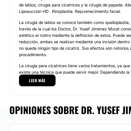
de labios, cirugía para cicatrices y la cirugía de papada. A
Liposucción HD . Rinoplastia. Rejuvenecimiento facial.
La cirugía de labios se conoce también como queiloplastia,
través de la cual los Doctor, Dr. Yusef Jiménez Murat cons
estético el rostro mediante la definición de estos. Puede s
reducción, ambas se realizan mediante una incisión dentro 
no queda ningún tipo de cicatriz. Sus efectos son notorios 
procedimiento.
La cirugía para cicatrices tiene varios tratamientos, ya que
existe una técnica que puede servir mejor. Dependiendo la 
se notan más rápido o un poco más lento, pueden ser a pa
LEER MÁS
unos cuantos meses. El doctor
Yusef Jiménez Murat
, pos
las características de la cicatriz, recomendará el procedi
beneficioso al caso.
OPINIONES SOBRE DR. YUSEF JI
La cirugía de papada es un procedimiento que elimina la gra
autoestima del paciente, incrementa la estética del cuello y
forma rápida y sencilla, no deja cicatrices y los resultados 
doctor Yusef Jiménez Murat cuenta con la experiencia para