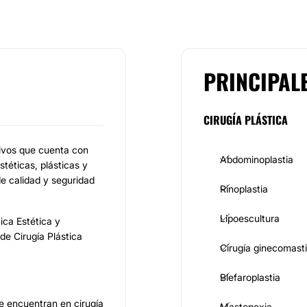
PRINCIPAL
CIRUGÍA PLÁSTICA
tivos que cuenta con
Abdominoplastia
téticas, plásticas y
e calidad y seguridad
Rinoplastia
Lipoescultura
ca Estética y
e Cirugía Plástica
Cirugía ginecomast
Blefaroplastia
e encuentran en cirugía
Mastopexia