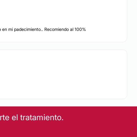
Rejuvenecimiento facial
rugía
Hiperhidrosis
do en mi padecimiento.. Recomiendo al 100%
ugas
Eliminación de lunares
Carcinoma Basocelular
e el tratamiento.