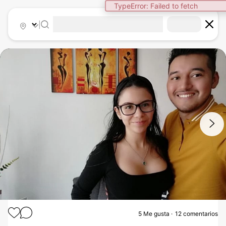
TypeError: Failed to fetch
|
1
/
3
5
Me gusta
12 comentarios
AUMENTO DE BUSTO