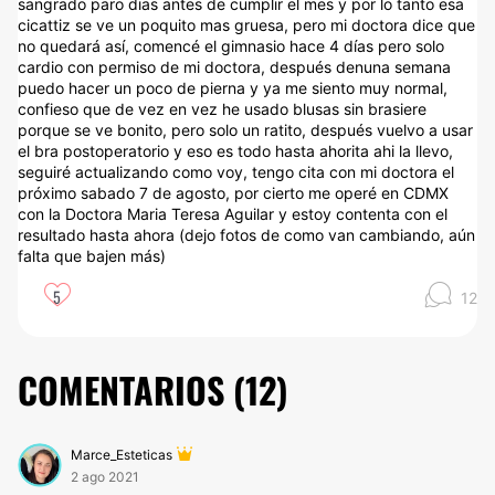
sangrado paro dias antes de cumplir el mes y por lo tanto esa
cicattiz se ve un poquito mas gruesa, pero mi doctora dice que
no quedará así, comencé el gimnasio hace 4 días pero solo
cardio con permiso de mi doctora, después denuna semana
puedo hacer un poco de pierna y ya me siento muy normal,
confieso que de vez en vez he usado blusas sin brasiere
porque se ve bonito, pero solo un ratito, después vuelvo a usar
el bra postoperatorio y eso es todo hasta ahorita ahi la llevo,
seguiré actualizando como voy, tengo cita con mi doctora el
próximo sabado 7 de agosto, por cierto me operé en CDMX
con la Doctora Maria Teresa Aguilar y estoy contenta con el
resultado hasta ahora (dejo fotos de como van cambiando, aún
falta que bajen más)
5
12
COMENTARIOS (
12
)
Marce_Esteticas
2 ago 2021