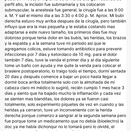
perfil alto, la incisión fue submamaria y los colocaron
submuscular, la anestesia fue general, la cirugía fue a las 9:00
a. M. Y salí el mismo dia a las 3:30 o 4:00 p. M. Aprox. Mi bubi
derecha estuvo muy arriba despues de la cirugía, pero también
influyo que era la mas pequeña y le estaba costando mas
adaptarse a este nuevo tamaño, los primeros dias fue muy
doloroso porque tenia dolor en las bubis, las heridas, los brazos
y la espalda y a la semana tuve mi periodo asi que le
agregamos colicos, estuve tomando antibiotico para prevenir
infecciones por 7 días y ketorolaco de 10 mg. para el dolor
también 7 días, tuve la venda el primer dia y al dia siguiente
tome un baño con ayuda y me quite la venda para colocar el
brasiere postoperatorio, lo traigo todo el tiempo, dormí sentada
20 dias y después comence a bajar un poco hasta llegar a
dormir boca arriba totalmente solo con la almohada de mi
cabeza claro mi médico lo sugirió, recién cumplo 1 mes hace 3
dias y siento que ha bajado mucho la inflamación y cada vez
se sienten mas blanditas, los dolores ya se fueron casi
totalmente, solo experimento piquetes de vez en cuando y las
heridas ya cerraron, tuve un inconveniente con la herida
derecha porque comenzo a sangrar al la segunda semana pero
fue porque tome un medicamento que no debía (bioelectro) la
doc ya me había dichonqur no lo tomará pero lo olvidé, el