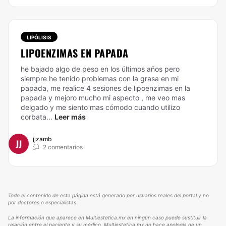
LIPÓLISIS
LIPOENZIMAS EN PAPADA
he bajado algo de peso en los últimos años pero
siempre he tenido problemas con la grasa en mi
papada, me realice 4 sesiones de lipoenzimas en la
papada y mejoro mucho mi aspecto , me veo mas
delgado y me siento mas cómodo cuando utilizo
corbata...
Leer más
jjzamb
JJ
2 comentarios
Todo el contenido de esta página está generado por usuarios reales del portal y no
por doctores o especialistas.
La información que aparece en Multiestetica.mx en ningún caso puede sustituir la
relación entre el paciente y su médico. Multiestetica.mx no hace apología de un