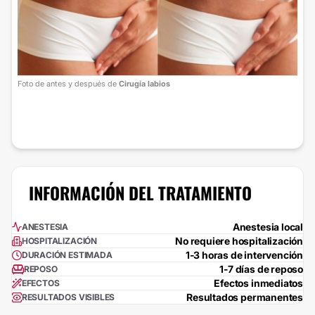
Foto de antes y después de
Cirugía labios
INFORMACIÓN DEL TRATAMIENTO
Anestesia local
ANESTESIA
No requiere hospitalización
HOSPITALIZACIÓN
1-3 horas de intervención
DURACIÓN ESTIMADA
1-7 días de reposo
REPOSO
Efectos inmediatos
EFECTOS
Resultados permanentes
RESULTADOS VISIBLES