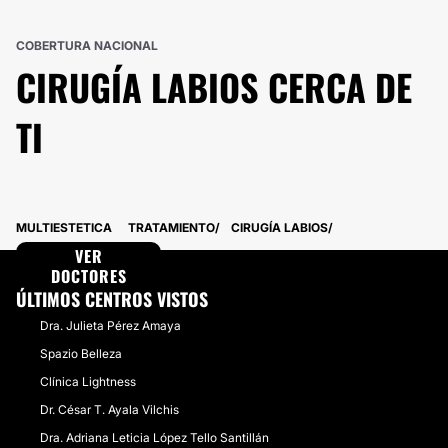
COBERTURA NACIONAL
CIRUGÍA LABIOS
CERCA DE
TI
MULTIESTETICA
TRATAMIENTO
CIRUGÍA LABIOS
VER
DOCTORES
ÚLTIMOS CENTROS VISTOS
Dra. Julieta Pérez Amaya
Spazio Belleza
Clínica Lightness
Dr. César T. Ayala Vilchis
Dra. Adriana Leticia López Tello Santillán