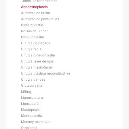
Todos los tratamientos
Abdominoplastia
Aumento de busto
Aumento de pantorrillas
Blefaroplastia
Bolsas de Bichat
Braquioplastia
Cirugía de papada
Cirugía facial
Cirugía ginecomastia
Cirugía láser de ojos
Cirugía maxilofacial
Cirugía plástica reconstructiva
Cirugía varices
Gluteoplastia
Lifting
Lipoescultura
Liposucción
Mastopexia
Mentoplastia
Mommy makeover
Otoplastia