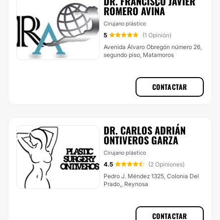
DR. FRANCISCO JAVIER
ROMERO AVIÑA
Cirujano plástico
5
(1 Opinión)
Avenida Álvaro Obregón número 26,
segundo piso, Matamoros
CONTACTAR
DR. CARLOS ADRIÁN
ONTIVEROS GARZA
Cirujano plástico
4.5
(2 Opiniones)
Pedro J. Méndez 1325, Colonia Del
Prado,, Reynosa
CONTACTAR