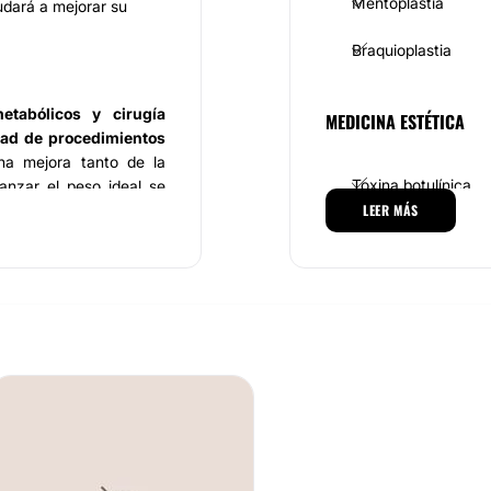
Mentoplastia
udará a mejorar su
Braquioplastia
etabólicos y cirugía
MEDICINA ESTÉTICA
dad de procedimientos
a mejora tanto de la
Toxina botulínica
anzar el peso ideal se
brepeso.
LEER MÁS
Aumento de labios
te
calidad
, entre los que
ico, cirugía de bypass
Alopecia
ica, interruptor cirugía
aroscópica.
DERMATOLOGÍA
entos más innovadores
Manchas en la Piel
Pedro Fernández
y el
Dr.
e más de dos décadas
,
Carcinoma Basocel
una selecta plantilla de