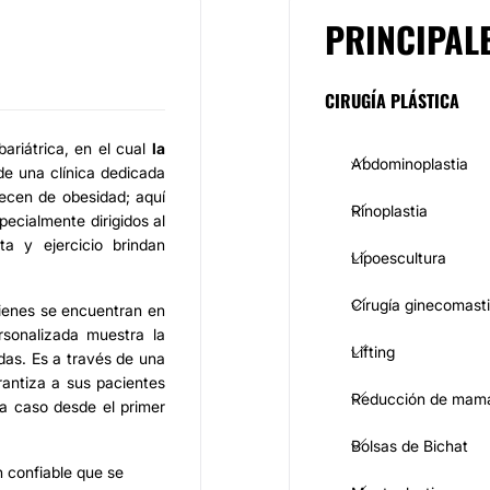
PRINCIPAL
CIRUGÍA PLÁSTICA
ariátrica, en el cual
la
Abdominoplastia
 de una clínica dedicada
ecen de obesidad; aquí
Rinoplastia
ecialmente dirigidos al
a y ejercicio brindan
Lipoescultura
Cirugía ginecomast
uienes se encuentran en
rsonalizada muestra la
Lifting
adas. Es a través de una
antiza a sus pacientes
Reducción de mam
da caso desde el primer
Bolsas de Bichat
n confiable que se