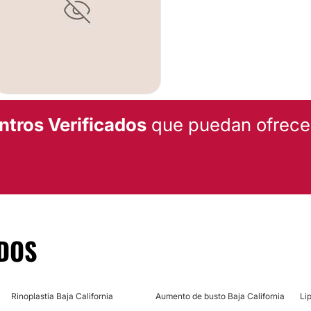
tro médico. Se trata de
frecer a los pacientes
TRATAMIENTOS DE BELL
 ocupan de realizar un
le las necesidades de su
Dieta
ratamiento que mejor se
BYPASS GÁSTRICO
CIRUGÍA BARIÁTRICA
ntros Verificados
que puedan ofrecert
Tijuana Bariatrics
pone
Bypass Gástrico
 de
Baja California
.
Banda gástrica
DOS
Rinoplastia Baja California
Aumento de busto Baja California
Li