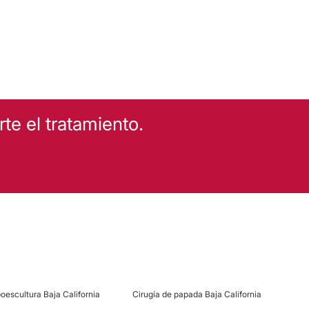
EZA
Tratamientos anticelulíticos
e el tratamiento.
Manga Gástrica
poescultura Baja California
Cirugía de papada Baja California