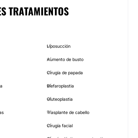
ES TRATAMIENTOS
Liposucción
Aumento de busto
Cirugía de papada
ia
Blefaroplastia
Gluteoplastia
as
Trasplante de cabello
Cirugía facial