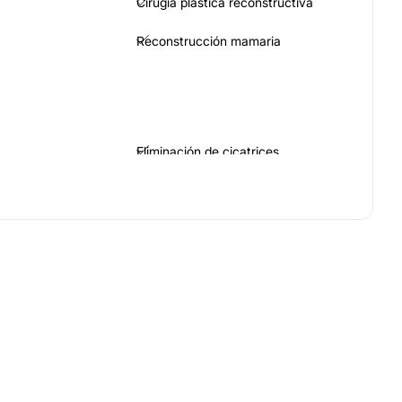
Cirugía plástica reconstructiva
Reconstrucción mamaria
Eliminación de cicatrices
Ácido hialurónico
Carboxiterapia
Tratamiento antiacné
ular