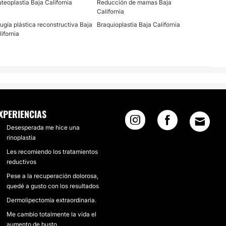
uteoplastia Baja California
Reducción de mamas Baja
California
rugía plástica reconstructiva Baja
Braquioplastia Baja California
lifornia
XPERIENCIAS
Desesperada me hice una
rinoplastia
Les recomiendo los tratamientos
reductivos
Pese a la recuperación dolorosa,
quedé a gusto con los resultados
Dermolipectomía extraordinaria.
Me cambio totalmente la vida el
aumento de busto