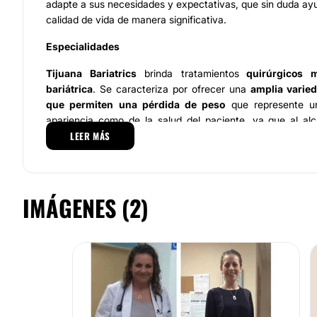
adapte a sus necesidades y expectativas, que sin duda ay
calidad de vida de manera significativa.
Especialidades
Tijuana Bariatrics
brinda tratamientos
quirúrgicos m
bariátrica
. Se caracteriza por ofrecer una
amplia varie
que permiten una pérdida de peso
que represente un
apariencia como de la salud del paciente, ya que al alc
LEER MÁS
reduce la incidencia de enfermedades causadas por el so
Los servicios que se ofrecen en el centro son de excelen
se encuentran: banda gástrica, cirugía de bypass gástr
gástrico – mini, cirugía de manga gástrica, plicatura gástr
IMÁGENES (2)
duodenal, cirugía de revisión, y gastrectomía en manga lap
Equipo
Tijuana Bariatrics
cuenta con expertos en los procedimi
para la pérdida de peso, el
Dr. Luis Cázares,
el
Dr. Juan 
Martín Orduño
quienes cuentan con gran
experiencia d
brindando resultados
seguros
y
eficaces
. Junto a ellos, 