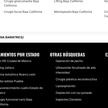
Cirugía ginecomastia Baja
Lifting Baja California
Gl
California
Cirugía facial Baja California
Mentoplastia Baja California
Ci
Ca
ANA BARIATRICS
AMIENTOS POR ESTADO
OTRAS BÚSQUEDAS
E
o HD Ciudad de México
Operación de pecho
ting Jalisco
Ultrasonido focalizado de alta
intensidad
ina botulínica Nuevo León
Cirugía plástica reconstructiva
tar estrías Puebla
Lipoaspiración
uvenecimiento cuello Estado de
xico
Depilación con luz pulsada
ugía funcional nariz Baja
Implantes Dentales
ifornia