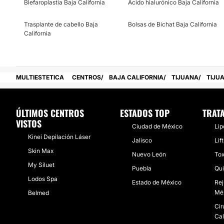
Blefaroplastia Baja California
Ácido hialurónico Baja California
Trasplante de cabello Baja
Bolsas de Bichat Baja California
California
MULTIESTETICA
CENTROS
BAJA CALIFORNIA
TIJUANA
TIJU
ÚLTIMOS CENTROS
ESTADOS TOP
TRAT
VISTOS
Ciudad de México
Lip
Kinei Depilación Láser
Jalisco
Lif
Skin Max
Nuevo León
Tox
My Siluet
Puebla
Qui
Lodos Spa
Estado de México
Rej
Mé
Belmed
Cir
Cal