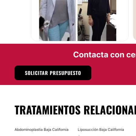
especialistas conforma el equipo de profesionales del cen
un grupo de especialistas fielmente comprometidos con o
una atención sanitaria de primera categoría, quienes se
diagnóstico exhaustivo del paciente, para conocer al detal
caso, y a partir de allí, determinar las alternativas de t
ajusten a sus necesidades.
BYPASS GÁSTRICO
Localización
Contacta con ce
Para poder llevar un
mejor estilo de vida más saludable
,
sus servicios a disposición en la ciudad de Tijuana, estado
SOLICITAR PRESUPUESTO
Posibilidad de videoconsulta:
No
Financiación o facilidades de pago:
TRATAMIENTOS RELACIONA
No
Abdominoplastia Baja California
Liposucción Baja California