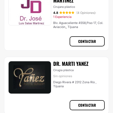
MARTÍNEZ
Cirujano plástico
4.8
(4 Opiniones)
·
1 Experiencia
Blv. Aguacaliente 4558,Piso 17, Col.
Aviación,, Tijuana
CONTACTAR
DR. MARTI YANEZ
Cirugía plástica
Sin opiniones
Diego Rivera # 2312 Zona Río ,
Tijuana
CONTACTAR