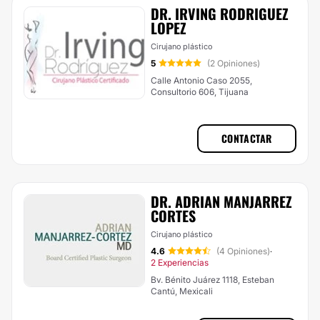
DR. IRVING RODRIGUEZ
LOPEZ
Cirujano plástico
5
(2 Opiniones)
Calle Antonio Caso 2055,
Consultorio 606, Tijuana
CONTACTAR
DR. ADRIAN MANJARREZ
CORTES
Cirujano plástico
4.6
(4 Opiniones)
·
2 Experiencias
Bv. Bénito Juárez 1118, Esteban
Cantú, Mexicali