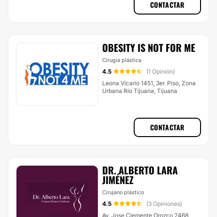
CONTACTAR
OBESITY IS NOT FOR ME
Cirugía plástica
4.5
(1 Opinión)
Leona Vicario 1451, 3er. Piso, Zona
Urbana Río Tijuana, Tijuana
CONTACTAR
DR. ALBERTO LARA
JIMÉNEZ
Cirujano plástico
4.5
(3 Opiniones)
Av. Jose Clemente Orozco 2468,