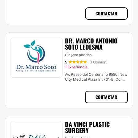
CONTACTAR
DR. MARCO ANTONIO
SOTO LEDESMA
Cirujano plástico
5
(1 Opinión)
·
1 Experiencia
Av. Paseo del Centenario 9580, New
City Medical Plaza Int 701-B, Col.
Zona Urbana Rio, Tijuana
CONTACTAR
DA VINCI PLASTIC
SURGERY