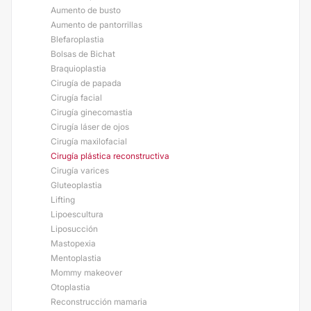
Aumento de busto
Aumento de pantorrillas
Blefaroplastia
Bolsas de Bichat
Braquioplastia
Cirugía de papada
Cirugía facial
Cirugía ginecomastia
Cirugía láser de ojos
Cirugía maxilofacial
Cirugía plástica reconstructiva
Cirugía varices
Gluteoplastia
Lifting
Lipoescultura
Liposucción
Mastopexia
Mentoplastia
Mommy makeover
Otoplastia
Reconstrucción mamaria