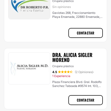
Cirujano plástico
Sin opiniones
Gaviotas 268, Fraccionamiento
Playa Ensenada, 22880 Ensenada,
B.C., México, Ensenada
CONTACTAR
DRA. ALICIA SIGLER
MORENO
Cirujano plástico
4.5
(2 Opiniones)
·
1 Experiencia
Plaza Financiera Blvd. Gral. Rodolfo
Sanchez Taboada #9574 Int. 103,
Zona del Rio, Tijuana
CONTACTAR