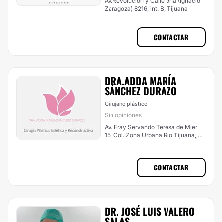
Av.Revolución y Calle 9na (Ignacio
Zaragoza) 8216, int. B, Tijuana
CONTACTAR
DRA.ADDA MARÍA
SÁNCHEZ DURAZO
Cirujano plástico
Sin opiniones
Av. Fray Servando Teresa de Mier
15, Col. Zona Urbana Rio Tijuana,,
Tijuana
CONTACTAR
DR. JOSÉ LUIS VALERO
SALAS