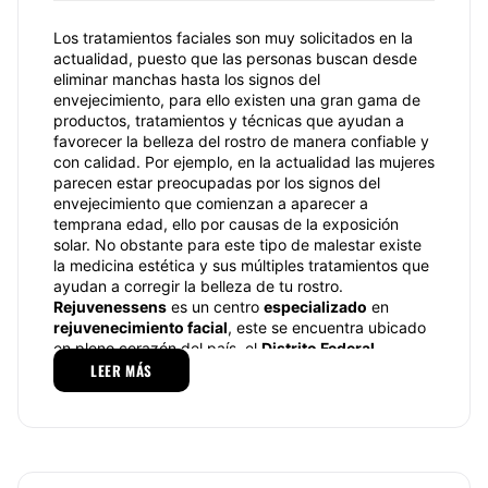
Los tratamientos faciales son muy solicitados en la
actualidad, puesto que las personas buscan desde
eliminar manchas hasta los signos del
envejecimiento, para ello existen una gran gama de
productos, tratamientos y técnicas que ayudan a
favorecer la belleza del rostro de manera confiable y
con calidad. Por ejemplo, en la actualidad las mujeres
parecen estar preocupadas por los signos del
envejecimiento que comienzan a aparecer a
temprana edad, ello por causas de la exposición
solar. No obstante para este tipo de malestar existe
la medicina estética y sus múltiples tratamientos que
ayudan a corregir la belleza de tu rostro.
Rejuvenessens
es un centro
especializado
en
rejuvenecimiento facial
, este se encuentra ubicado
en pleno corazón del país, el
Distrito Federal
,
enfocado a la
LEER MÁS
reparación
de
piel dañada
a causa de
los efectos del
sol
, del
tiempo
, o bien otros
padecimientos
.
Gracias a este centro tú podrás encontrar el
tratamiento indicado para atender tu problema