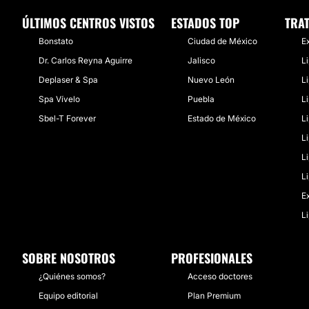
ÚLTIMOS CENTROS VISTOS
ESTADOS TOP
TRA
Bonstato
Ciudad de México
E
Dr. Carlos Reyna Aguirre
Jalisco
L
Deplaser & Spa
Nuevo León
L
Spa Vívelo
Puebla
L
Sbel-T Forever
Estado de México
L
L
L
L
E
L
SOBRE NOSOTROS
PROFESIONALES
¿Quiénes somos?
Acceso doctores
Equipo editorial
Plan Premium