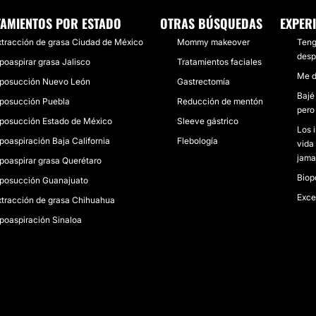
TAMIENTOS POR ESTADO
OTRAS BÚSQUEDAS
EXPER
xtracción de grasa Ciudad de México
Mommy makeover
Teng
desp
ipoaspirar grasa Jalisco
Tratamientos faciales
Me d
iposucción Nuevo León
Gastrectomía
Bajé
iposucción Puebla
Reducción de mentón
pero
iposucción Estado de México
Sleeve gástrico
Los 
ipoaspiración Baja California
Flebología
vida
jama
ipoaspirar grasa Querétaro
Biop
iposucción Guanajuato
Exce
xtracción de grasa Chihuahua
ipoaspiración Sinaloa