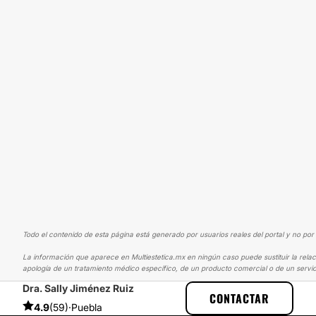
Todo el contenido de esta página está generado por usuarios reales del portal y no por 
La información que aparece en Multiestetica.mx en ningún caso puede sustituir la relac
apología de un tratamiento médico específico, de un producto comercial o de un servic
Dra. Sally Jiménez Ruiz
MULTIESTETICA
EXPERIENCIAS
EXPERIENCIAS SOBRE LIPOSUCC
CONTACTAR
4.9
(59)
·
Puebla