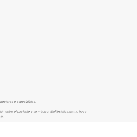
doctores o especialistas.
ión entre el paciente y su médico. Multiestetica.mx no hace
io.
IÓN
YA TENGO FECHA PROGRAMADA PARA MI CIRUGÍA 📅