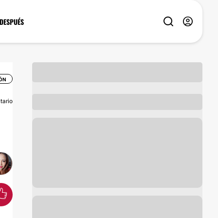
 DESPUÉS
IÓN
tario