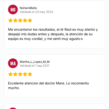
Microdermoabrasión
NohemiBello
NO
Radiofrecuencia
Validada el 23 may 2023
Tratamientos anticelulíticos
Cavitación
Me encantaron los resultados, el dr Raúl es muy atento y
despejó mis dudas antes y después, la atención de su
equipo es muy cordial, y me sentí muy agusto☺️
DERMATOLOGÍA
Eliminación de verrugas
Manchas en la Piel
Martha_L_Lopez_M_M
MA
Validada el 1 sep 2021
Tratamiento antiacné
Excelente atencion del doctor Mere. Lo recomiento
mucho.