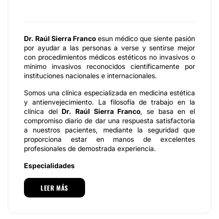
Dr.
Raúl Sierra Franco
esun médico que siente pasión
por ayudar a las personas a verse y sentirse mejor
con procedimientos médicos estéticos no invasivos o
mínimo invasivos reconocidos científicamente por
instituciones nacionales e internacionales.
Somos una clínica especializada en medicina estética
y antienvejecimiento. La filosofía de trabajo en la
clínica del
Dr.
Raúl Sierra Franco
, se basa en el
compromiso diario de dar una respuesta satisfactoria
a nuestros pacientes, mediante la seguridad que
proporciona estar en manos de excelentes
profesionales de demostrada experiencia.
Especialidades
Nuestras especialidades se apoyan en las últimas
LEER MÁS
tecnologías y en la utilización de productos de
máxima calidad. En la clínica del
Dr.
Raúl Sierra
Franco,
ofrecemos lo mejor a nuestros pacientes