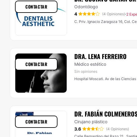
CONTACTAR
Odontólogo
4
·
(4 Opiniones)
2 Expe
C. Priv. Ignacio Zaragoza 16, Col. C
DRA. LENA FERREIRO
CONTACTAR
Médico estético
Sin opiniones
Hospital Moscati. Av de las Ciencias
DR. FABIÁN COLMENERO
CONTACTAR
Cirujano plástico
3.6
(4 Opiniones)
Calle Bernardino del Razo 21 , Santi