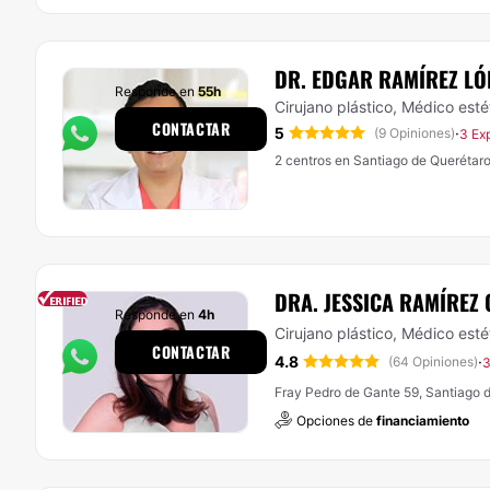
DR. EDGAR RAMÍREZ LÓ
Responde en
55h
Cirujano plástico, Médico esté
CONTACTAR
5
·
(9 Opiniones)
3 Ex
2 centros en Santiago de Querétar
DRA. JESSICA RAMÍREZ
Responde en
4h
Cirujano plástico, Médico esté
CONTACTAR
4.8
·
(64 Opiniones)
3
Fray Pedro de Gante 59, Santiago 
Opciones de
financiamiento