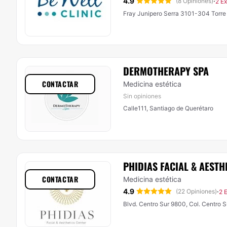
4.9
·
(8 Opiniones)
2 E
Fray Junipero Serra 3101-304 Torre 
DERMOTHERAPY SPA
CONTACTAR
Medicina estética
Sin opiniones
Calle111, Santiago de Querétaro
PHIDIAS FACIAL & AESTH
CONTACTAR
Medicina estética
4.9
·
(22 Opiniones)
2 
Blvd. Centro Sur 9800, Col. Centro S