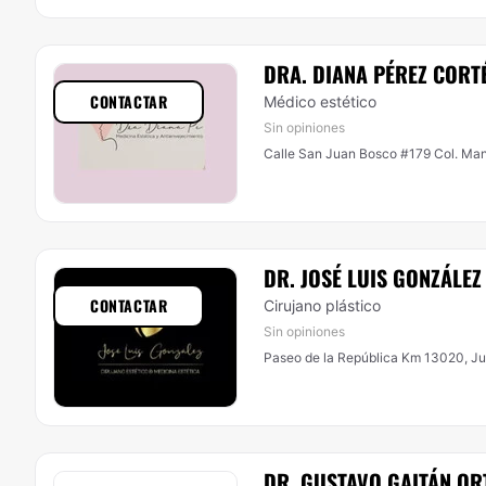
DRA. DIANA PÉREZ CORT
CONTACTAR
Médico estético
Sin opiniones
Calle San Juan Bosco #179 Col. Man
DR. JOSÉ LUIS GONZÁLE
CONTACTAR
Cirujano plástico
Sin opiniones
Paseo de la República Km 13020, Jur
DR. GUSTAVO GAITÁN OR