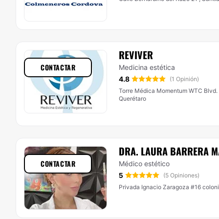
REVIVER
CONTACTAR
Medicina estética
4.8
(1 Opinión)
Torre Médica Momentum WTC Blvd. Pa
Querétaro
DRA. LAURA BARRERA M
CONTACTAR
Médico estético
5
(5 Opiniones)
Privada Ignacio Zaragoza #16 coloni