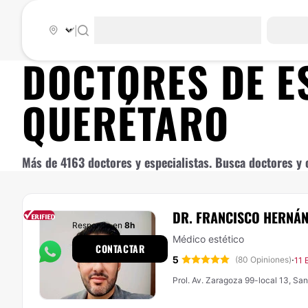
|
DOCTORES DE
E
QUERÉTARO
Más de 4163 doctores y especialistas. Busca doctores y c
DR. FRANCISCO HERNÁ
Responde en
8h
Médico estético
CONTACTAR
5
·
(80 Opiniones)
11 
Prol. Av. Zaragoza 99-local 13, Sa