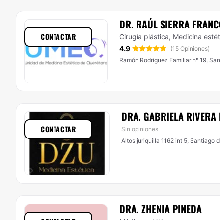
DR. RAÚL SIERRA FRANC
CONTACTAR
Cirugía plástica, Medicina estét
4.9
(15 Opiniones)
Ramón Rodriguez Familiar nº 19, San
DRA. GABRIELA RIVERA
CONTACTAR
Sin opiniones
Altos juriquilla 1162 int 5, San
DRA. ZHENIA PINEDA