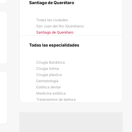
Santiago de Querétaro
Todas las ciudades
San Juan del Río (Querétaro)
Santiago de Querétaro
Todas las especialidades
Cirugía Bariátrica
Cirugía íntima
Cirugía plástica
Dermatología
Estética dental
Medicina estética
Tratamientos de belleza