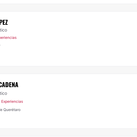
PEZ
tico
periencias
o
 CADENA
tico
 Experiencias
de Querétaro