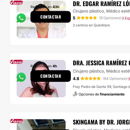
DR. EDGAR RAMÍREZ LÓ
Responde en
43h
Cirujano plástico, Médico esté
CONTACTAR
5
·
(9 Opiniones)
3 Ex
2 centros en Querétaro
DRA. JESSICA RAMÍREZ
Responde en
4h
Cirujano plástico, Médico esté
CONTACTAR
4.8
·
(64 Opiniones)
3
Fray Pedro de Gante 59, Santiago 
Opciones de
financiamiento
SKINGAMA BY DR. JORG
Responde en
13h