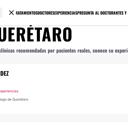
TRATAMIENTOS
DOCTORES
EXPERIENCIAS
PREGUNTA AL DOCTOR
ANTES Y
UERÉTARO
línicas recomendadas por pacientes reales, conoce su experie
NDEZ
Experiencias
tiago de Querétaro