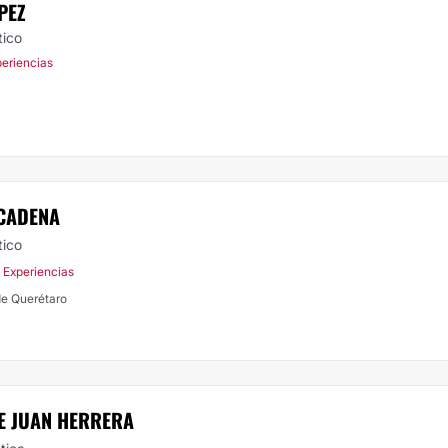
PEZ
tico
periencias
 CADENA
tico
 Experiencias
de Querétaro
E JUAN HERRERA