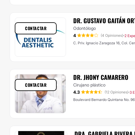
DR. GUSTAVO GAITÁN OR
CONTACTAR
Odontólogo
4
·
(4 Opiniones)
2 Expe
C. Priv. Ignacio Zaragoza 16, Col. Ce
DR. JHONY CAMARERO
CONTACTAR
Cirujano plástico
4.3
·
(12 Opiniones)
3 E
Boulevard Bernardo Quintana No. 96
DRA. GABRIELA RIVERA