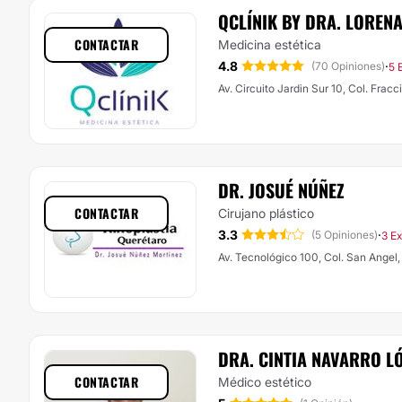
QCLÍNIK BY DRA. LOREN
CONTACTAR
Medicina estética
4.8
·
(70 Opiniones)
5 
Av. Circuito Jardin Sur 10, Col. Fra
DR. JOSUÉ NÚÑEZ
CONTACTAR
Cirujano plástico
3.3
·
(5 Opiniones)
3 E
DRA. CINTIA NAVARRO L
CONTACTAR
Médico estético