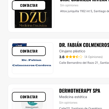
CONTACTAR
Sin opiniones
Altos juriquilla 1162 int 5, San
DR. FABIÁN COLMENERO
CONTACTAR
Cirujano plástico
3.6
(4 Opiniones)
Calle Bernardino del Razo 21 , Santi
DERMOTHERAPY SPA
CONTACTAR
Medicina estética
Sin opiniones
Calle111, Santiago de Querétaro