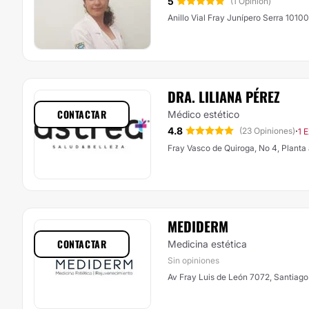
5
(1 Opinión)
Anillo Vial Fray Junípero Serra 10100
DRA. LILIANA PÉREZ
CONTACTAR
Médico estético
4.8
·
(23 Opiniones)
1 
Fray Vasco de Quiroga, No 4, Planta 
MEDIDERM
CONTACTAR
Medicina estética
Sin opiniones
Av Fray Luis de León 7072, Santiago