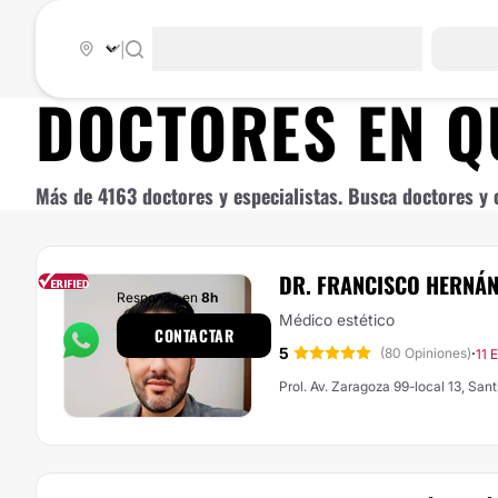
|
DOCTORES EN
Q
Más de 4163 doctores y especialistas. Busca doctores y c
DR. FRANCISCO HERNÁ
Responde en
8h
Médico estético
CONTACTAR
5
·
(80 Opiniones)
11 
Prol. Av. Zaragoza 99-local 13, San