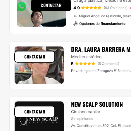
Cirugía plástica, Medicina esté
CONTACTAR
4.9
·
(93 Opiniones)
8
Av. Miguel Ángel de Quevedo, plaz
Opciones de
financiamiento
DRA. LAURA BARRERA M
CONTACTAR
Médico estético
5
(5 Opiniones)
Privada Ignacio Zaragoza #16 coloni
NEW SCALP SOLUTION
CONTACTAR
Cirujano capilar
Sin opiniones
Av. Constituyentes 302, Col. El Jaca